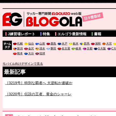
サッカー専門新聞ELGOLAZO web版 BLOGOLA
J練習場レポート
特集
エルゴラ最新情報
書籍
札幌
仙台
山形
鹿島
水戸
栃木
群馬
浦和
大宮
新潟
金沢
清水
磐田
名古屋
岐阜
京都
G大阪
C
チーム
熊本
大分
琉球
タグ
モバイル向けデザインで見る
最新記事
［3219号］特別な覇者へ 大逆転か連破か
［3220号］伝説の王者、黄金のシャーレ
［3230号］世界一への夢は終わらない