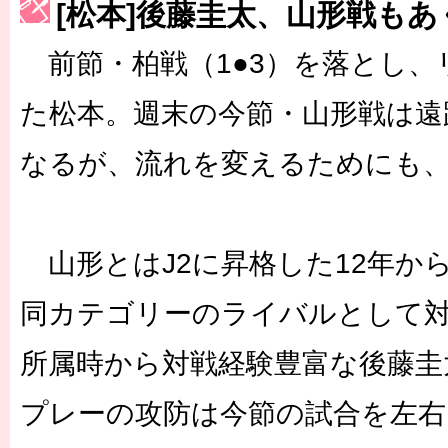
[松本]後藤圭太、山形戦も
［3223号］一丸。日本出陣
前節・柏戦（1●3）を落とし、
［3222号］史上最大のW杯開幕 注目は「個」
た松本。週末の今節・山形戦は遠
なるが、流れを変えるためにも
山形とはJ2に昇格した12年か
同カテゴリーのライバルとして
所属時から対戦経験豊富な後藤圭
プレーの攻防は今節の試合を左