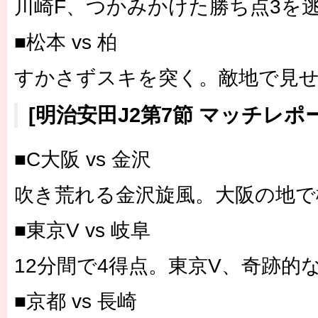
川崎F、つかみかけた勝ち点3を
■松本 vs 柏
すかさずスキを突く。敵地で見
[明治安田J2第7節 マッチレポ
■C大阪 vs 金沢
吹き荒れる金沢旋風。大阪の地
■東京V vs 岐阜
12分間で4得点。東京V、奇跡
■京都 vs 長崎