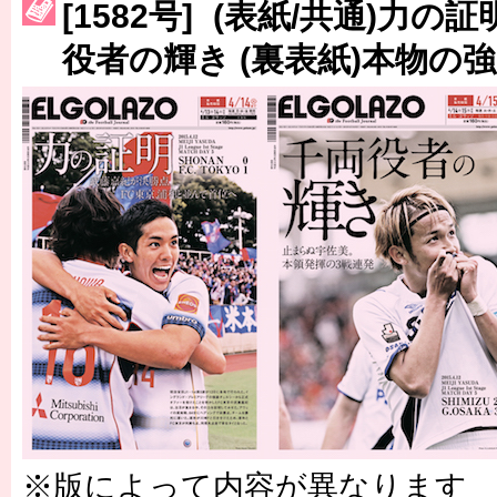
[1582号] (表紙/共通)力の証
［3230号］世界一への夢は終わらない
役者の輝き (裏表紙)本物の
［3223号］一丸。日本出陣
［3222号］史上最大のW杯開幕 注目は「個」
※版によって内容が異なります