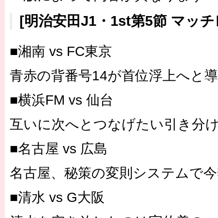
[明治安田J1・1st第5節 マッ
■湘南 vs FC東京
青赤の背番号14が首位浮上へと
■横浜FM vs 仙台
互いに次へとつなげたい引き分
■名古屋 vs 広島
名古屋、秘策の変則システムで
■清水 vs G大阪