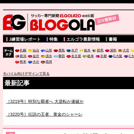
サッカー専門新聞ELGOLAZO web版 BLOGOLA
J練習場レポート
特集
エルゴラ最新情報
書籍
札幌
仙台
山形
鹿島
水戸
栃木
群馬
浦和
大宮
新潟
金沢
清水
磐田
名古屋
岐阜
京都
G大阪
C
チーム
熊本
大分
琉球
タグ
モバイル向けデザインで見る
最新記事
［3218号］WEEKLY EG SELECTION
［3219号］特別な覇者へ 大逆転か連破か
［3220号］伝説の王者、黄金のシャーレ