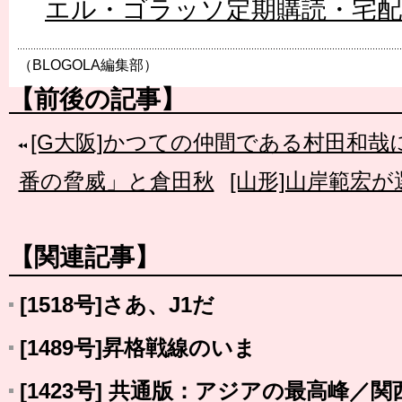
エル・ゴラッソ定期購読・宅
（BLOGOLA編集部）
【前後の記事】
[G大阪]かつての仲間である村田和哉
番の脅威」と倉田秋
[山形]山岸範宏
【関連記事】
[1518号]さあ、J1だ
[1489号]昇格戦線のいま
[1423号] 共通版：アジアの最高峰／