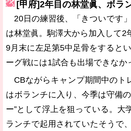
[甲府]2年目の林堂眞、ボラ
［3223号］一丸。日本出陣
20日の練習後、「きついです
［3222号］史上最大のW杯開幕 注目は「個」
長谷川 アーリアジャスールさんがシンポジウム「気候変動から命を
は林堂眞。駒澤大から加入して2
9月末に左足第5中足骨をすると
ーグ戦には1試合も出場できなか
CBながらキャンプ期間中のト
はボランチに入り、今季は守備の
ー”として浮上を狙っている。大
ランチで起用されていたそうで