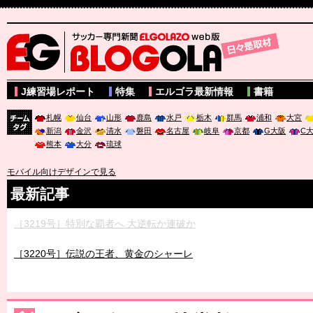
サッカー専門新聞ELGOLAZO web版 BLOGOLA
J練習場レポート
特集
エルゴラ最新情報
書籍
札幌
仙台
山形
鹿島
水戸
栃木
群馬
浦和
大宮
新潟
金沢
清水
磐田
名古屋
岐阜
京都
G大阪
C
チーム
熊本
大分
琉球
タグ
モバイル向けデザインで見る
最新記事
［3219号］特別な覇者へ 大逆転か連破か
［3220号］伝説の王者、黄金のシャーレ
［3230号］世界一への夢は終わらない