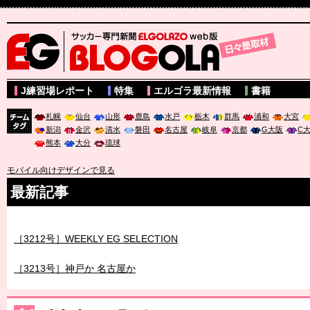
サッカー専門新聞ELGOLAZO web版 BLOGOLA
J練習場レポート
特集
エルゴラ最新情報
書籍
札幌
仙台
山形
鹿島
水戸
栃木
群馬
浦和
大宮
新潟
金沢
清水
磐田
名古屋
岐阜
京都
G大阪
C
チーム
熊本
大分
琉球
タグ
モバイル向けデザインで見る
最新記事
［3212号］WEEKLY EG SELECTION
［3213号］神戸か 名古屋か