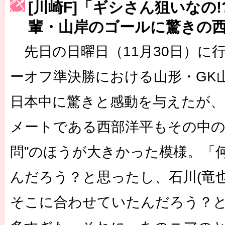
［3214号］WEST制覇
[川崎F]「ギシさん狙いなの
［3215号］WEEKLY EG SELECTION
輩・山岸のゴールに驚きの
［3216号］行く末占うラストワン
先日の日曜日（11月30日）に行
［3217号］最高の景色へ出国
ーオフ準決勝における山形・GK
［3218号］WEEKLY EG SELECTION
日本中に驚きと感動を与えたが、
［3219号］特別な覇者へ 大逆転か連破か
メートである西部洋平もその中の
［3220号］伝説の王者、黄金のシャーレ
問”のほうが大きかった模様。「
んだろう？と思ったし、石川(竜
そこに合わせていたんだろう？