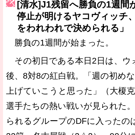
[清水]J1残留へ勝負の1週
［3223号］一丸。日本出陣
停止が明けるヤコヴィッチ
［3222号］史上最大のW杯開幕 注目は「個」
をわれわれで決められる」
長谷川 アーリアジャスールさんがシンポジウム「気候変動から命を
勝負の1週間が始まった。
その初日である本日2日は、ウ
後、8対8の紅白戦。「週の初め
上げていこうと思った」（大榎克
選手たちの熱い戦いが見られた
られるグループのDFに入ったの