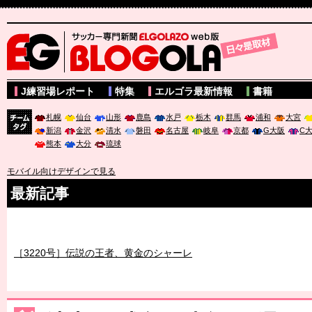
サッカー専門新聞ELGOLAZO web版 BLOGOLA
J練習場レポート
特集
エルゴラ最新情報
書籍
札幌
仙台
山形
鹿島
水戸
栃木
群馬
浦和
大宮
新潟
金沢
清水
磐田
名古屋
岐阜
京都
G大阪
C
チーム
熊本
大分
琉球
タグ
モバイル向けデザインで見る
最新記事
［3219号］特別な覇者へ 大逆転か連破か
［3220号］伝説の王者、黄金のシャーレ
［3230号］世界一への夢は終わらない