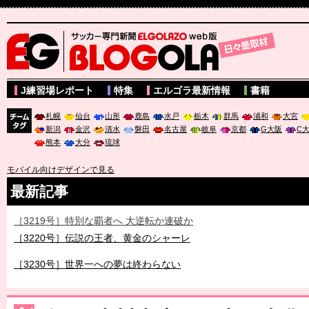
サッカー専門新聞ELGOLAZO web版 BLOGOLA
J練習場レポート
特集
エルゴラ最新情報
書籍
札幌
仙台
山形
鹿島
水戸
栃木
群馬
浦和
大宮
新潟
金沢
清水
磐田
名古屋
岐阜
京都
G大阪
C
チーム
熊本
大分
琉球
タグ
モバイル向けデザインで見る
最新記事
［3219号］特別な覇者へ 大逆転か連破か
［3220号］伝説の王者、黄金のシャーレ
［3230号］世界一への夢は終わらない
［3223号］一丸。日本出陣