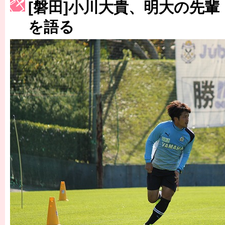
[磐田]小川大貴、明大の先
［3222号］史上最大のW杯開幕 注目は「個」
を語る
長谷川 アーリアジャスールさんがシンポジウム「気候変動から命を