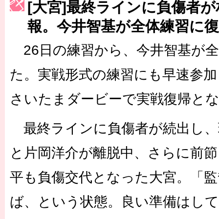
[大宮]最終ラインに負傷者
［3223号］一丸。日本出陣
報。今井智基が全体練習に復
［3222号］史上最大のW杯開幕 注目は「個」
26日の練習から、今井智基が全
長谷川 アーリアジャスールさんがシンポジウム「気候変動から命を
た。実戦形式の練習にも早速参加
さいたまダービーで実戦復帰と
最終ラインに負傷者が続出し、
と片岡洋介が離脱中、さらに前節
平も負傷交代となった大宮。「監
ば、という状態。良い準備はして