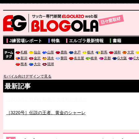
サッカー専門新聞ELGOLAZO web版 BLOGOLA
J練習場レポート
特集
エルゴラ最新情報
書籍
札幌
仙台
山形
鹿島
水戸
栃木
群馬
浦和
大宮
新潟
金沢
清水
磐田
名古屋
岐阜
京都
G大阪
C
チーム
熊本
大分
琉球
タグ
モバイル向けデザインで見る
最新記事
［3219号］特別な覇者へ 大逆転か連破か
［3220号］伝説の王者、黄金のシャーレ
［3230号］世界一への夢は終わらない