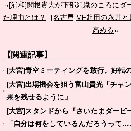
[浦和]関根貴大が下部組織のころに
た理由とは？
[名古屋]MF起用の永井
高める
【関連記事】
[大宮]青空ミーティングを敢行。好転
[大宮]出場機会を狙う富山貴光「チャ
果を残せるように」
[大宮]スタンドから『さいたまダービ
「自分は何をしているんだろうって…