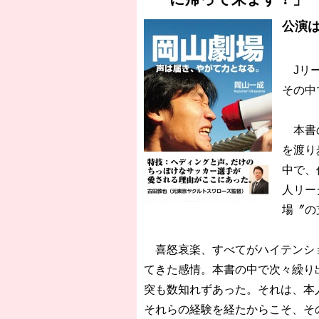
公演
Jリー
その中
本書の
を渡り
中で、
人リー
場〞の
喜怒哀楽、すべてがハイテンショ
てきた感情。本書の中で次々繰り
突も数知れずあった。それは、本
それらの経験を経たからこそ、そ