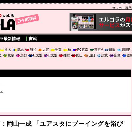
サッカー専門新聞
A
ラ最新情報
書籍
栃木
群馬
浦和
大宮
千葉
柏
FC東京
東京V
町田
川崎F
屋
岐阜
京都
G大阪
C大阪
神戸
岡山
山口
讃岐
広島
徳
破か
レ
は「個」
ポジウム「気候変動から命を守る ～エネルギー危機時代の猛暑対策～
ラブ：岡山一成 「ユアスタにブーイングを浴び