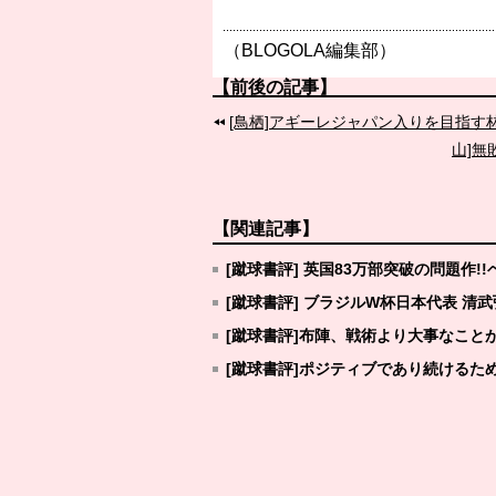
（BLOGOLA編集部）
【前後の記事】
[鳥栖]アギーレジャパン入りを目指
山]無
【関連記事】
[蹴球書評] 英国83万部突破の問題作
[蹴球書評] ブラジルW杯日本代表 
[蹴球書評]布陣、戦術より大事なこと
[蹴球書評]ポジティブであり続けるた