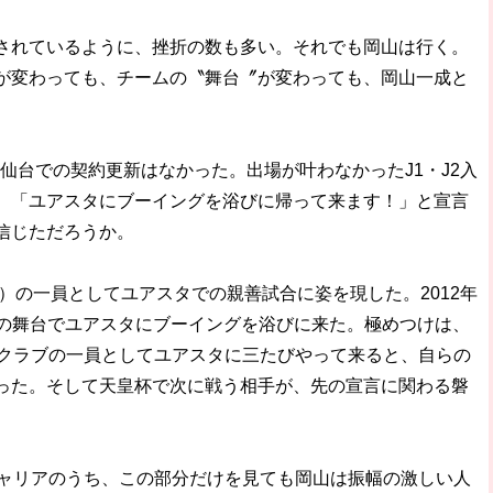
れているように、挫折の数も多い。それでも岡山は行く。
が変わっても、チームの〝舞台〞が変わっても、岡山一成と
た仙台での契約更新はなかった。出場が叶わなかったJ1・J2入
、「ユアスタにブーイングを浴びに帰って来ます！」と宣言
信じただろうか。
）の一員としてユアスタでの親善試合に姿を現した。2012年
1の舞台でユアスタにブーイングを浴びに来た。極めつけは、
良クラブの一員としてユアスタに三たびやって来ると、自らの
った。そして天皇杯で次に戦う相手が、先の宣言に関わる磐
ャリアのうち、この部分だけを見ても岡山は振幅の激しい人