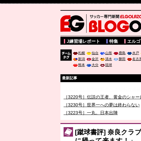
サッカー専門新聞ELGOLAZO web版 BLOGOL
J練習場レポート
特集
エルゴ
札幌
仙台
山形
鹿島
水戸
新潟
金沢
清水
磐田
名古
チーム
熊本
大分
琉球
タグ
最新記事
［3219号］特別な覇者へ 大逆転か連
［3220号］伝説の王者、黄金のシャー
［3230号］世界一への夢は終わらない
［3223号］一丸。日本出陣
［3222号］史上最大のW杯開幕 注目
長谷川 アーリアジャスールさんがシン
[蹴球書評] 奈良ク
に帰って来ます！」