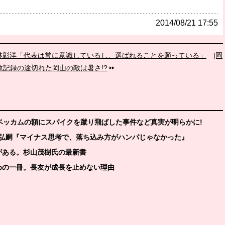
2014/08/21 17:55
す林彰洋「代表は常に意識しているし、選ばれることを願っている」
[岡
敗記録の途切れた岡山の敵は暑さ!?
!!ベッカムの額にスパイクを蹴り飛ばした事件など真実が明らかに!
清武弘嗣『マイナス思考で、落ち込み方がハンパじゃなかった』
がある。杉山茂樹氏の最新書
めの一冊。長友が成長を止めない理由