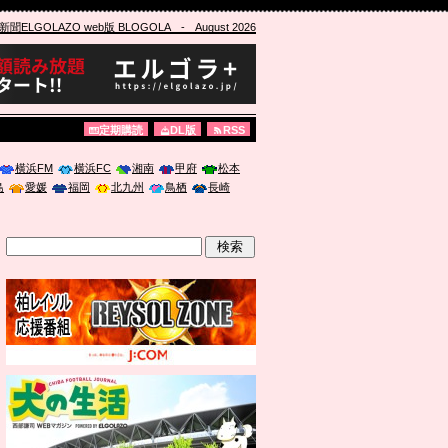
ELGOLAZO web版 BLOGOLA
- August 2026
定期購読
DL版
RSS
横浜FM
横浜FC
湘南
甲府
松本
島
愛媛
福岡
北九州
鳥栖
長崎
」に登壇