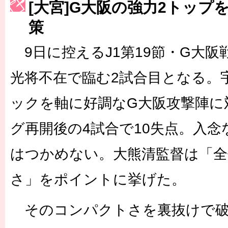
[大宮]G大阪の強力2トップ
［3223号］一丸。日本出陣
策
［3222号］史上最大のW杯開幕 注目は「個」
9日に控えるJ1第19節・G大阪
長谷川 アーリアジャスールさんがシンポジウム「気候変動から命を
光将不在で臨む2試合目となる。
ックを軸に好調なG大阪攻撃陣に
グ再開後の4試合で10失点。入
はつかめない。大熊清監督は「
さ」をポイントに挙げた。
そのコンパクトさを裏抜けで破