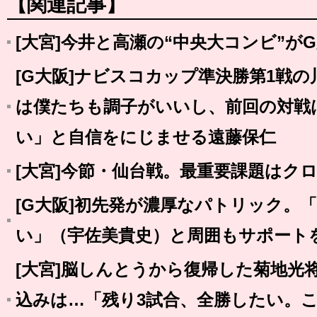
【関連記事】
[大宮]今井と高瀬の“中央大コンビ”が
[G大阪]ナビスコカップ準決勝第1戦
は僕たちも調子がいいし、前回の対戦
い」と自信をにじませる遠藤保仁
[大宮]今節・仙台戦。最重要課題はク
[G大阪]初先発が濃厚なパトリック。
い」（宇佐美貴史）と周囲もサポート
[大宮]脳しんとうから復帰した菊地光
込みは…「残り3試合、全勝したい。