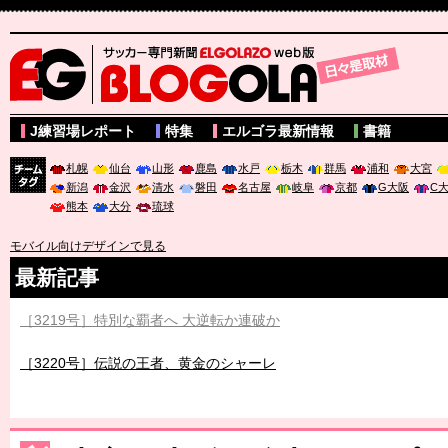
サッカー専門新聞ELGOLAZO web版 BLOGOLA
J練習場レポート
特集
エルゴラ最新情報
書籍
札幌
仙台
山形
鹿島
水戸
栃木
群馬
浦和
大宮
新潟
金沢
清水
磐田
名古屋
岐阜
京都
G大阪
C
チーム
熊本
大分
琉球
タグ
モバイル向けデザインで見る
最新記事
［3219号］特別な覇者へ 大逆転か連破か
［3220号］伝説の王者、黄金のシャーレ
［3230号］世界一への夢は終わらない