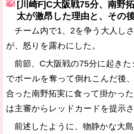
[川崎F]C大阪戦75分、南
［3222号］史上最大のW杯開幕 注目は「個」
太が激昂した理由と、その
長谷川 アーリアジャスールさんがシンポジウム「気候変動から命を
チーム内で1、2を争う大人し
が、怒りを露わにした。
前節、C大阪戦の75分に起きた
でボールを奪って倒れこんだ後
合った南野拓実に食って掛かった
は主審からレッドカードを提示
前述したように、物静かな大島