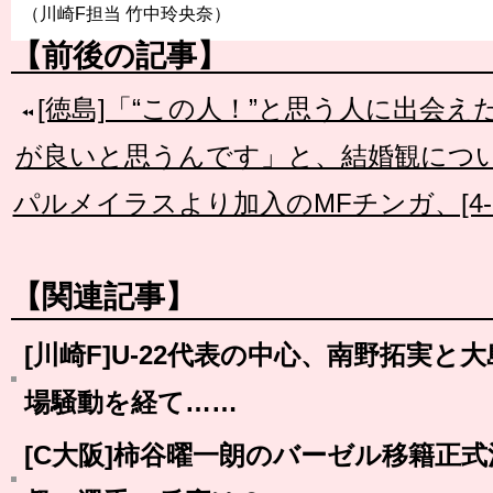
（川崎F担当 竹中玲央奈）
【前後の記事】
[徳島]「“この人！”と思う人に出会
が良いと思うんです」と、結婚観につ
パルメイラスより加入のMFチンガ、[4-1
【関連記事】
[川崎F]U-22代表の中心、南野拓実と
場騒動を経て……
[C大阪]柿谷曜一朗のバーゼル移籍正