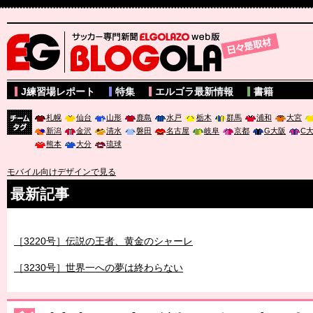
サッカー専門新聞ELGOLAZO web版 BLOGOLA
J練習場レポート
特集
エルゴラ最新情報
書籍
札幌
仙台
山形
鹿島
水戸
栃木
群馬
浦和
大宮
新潟
金沢
清水
磐田
名古屋
岐阜
京都
G大阪
C
チーム
熊本
大分
琉球
タグ
モバイル向けデザインで見る
最新記事
［3219号］特別な覇者へ 大逆転か連破か
［3220号］伝説の王者、黄金のシャーレ
［3230号］世界一への夢は終わらない
［3223号］一丸。日本出陣