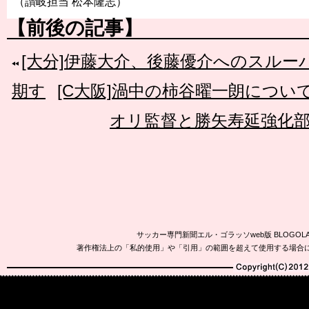
（讃岐担当 松本隆志）
【前後の記事】
[大分]伊藤大介、後藤優介へのスル
期す
[C大阪]渦中の柿谷曜一朗につ
オリ監督と勝矢寿延強化
サッカー専門新聞エル・ゴラッソweb版 BLOG
著作権法上の「私的使用」や「引用」の範囲を超えて使用する場合
Copyright(C)2010-20