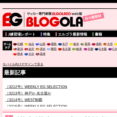
サッカー専門新聞ELGOLAZO web版 BLOGOLA
J練習場レポート
特集
エルゴラ最新情報
書籍
札幌
仙台
山形
鹿島
水戸
栃木
群馬
浦和
大宮
新潟
金沢
清水
磐田
名古屋
岐阜
京都
G大阪
C
チーム
熊本
大分
琉球
タグ
モバイル向けデザインで見る
最新記事
［3212号］WEEKLY EG SELECTION
［3213号］神戸か 名古屋か
［3214号］WEST制覇
［3215号］WEEKLY EG SELECTION
［3216号］行く末占うラストワン