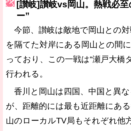
[讃岐]讃岐vs岡山。熱戦必
［3217号］最高の景色へ出国
［3218号］WEEKLY EG SELECTION
ー”
［3219号］特別な覇者へ 大逆転か連破か
［3220号］伝説の王者、黄金のシャーレ
今節、讃岐は敵地で岡山との対
を隔てた対岸にある岡山との間に
っており、この一戦は“瀬戸大橋
行われる。
香川と岡山は四国、中国と異な
が、距離的には最も近距離にある
山のローカルTV局もそれぞれ他