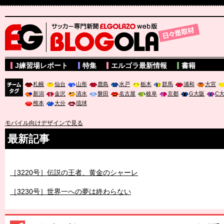
サッカー専門新聞ELGOLAZO web版 BLOGOLA
J練習場レポート
特集
エルゴラ最新情報
書籍
札幌
仙台
山形
鹿島
水戸
栃木
群馬
浦和
大宮
新潟
金沢
清水
磐田
名古屋
岐阜
京都
G大阪
C
チーム
熊本
大分
琉球
タグ
モバイル向けデザインで見る
最新記事
［3219号］特別な覇者へ 大逆転か連破か
［3220号］伝説の王者、黄金のシャーレ
［3230号］世界一への夢は終わらない
［3223号］一丸。日本出陣