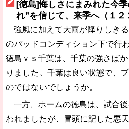
[徳島]悔しさにまみれた今季
［3222号］史上最大のW杯開幕 注目は「個」
れ”を信じて、来季へ（１２
長谷川 アーリアジャスールさんがシンポジウム「気候変動から命を
強風に加えて大雨が降りしきる
のバッドコンディション下で行
徳島ｖｓ千葉は、千葉の強さばか
りました。千葉は良い状態で、
のではないでしょうか。
一方、ホームの徳島は、試合後
われましたが、冒頭に記した悪