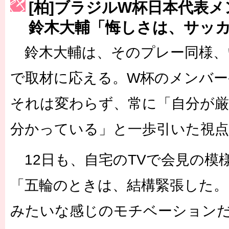
［3214号］WEST制覇
[柏]ブラジルW杯日本代表
［3215号］WEEKLY EG SELECTION
鈴木大輔「悔しさは、サッ
［3216号］行く末占うラストワン
鈴木大輔は、そのプレー同様、
［3217号］最高の景色へ出国
で取材に応える。W杯のメンバー
［3218号］WEEKLY EG SELECTION
それは変わらず、常に「自分が
［3219号］特別な覇者へ 大逆転か連破か
分かっている」と一歩引いた視
［3220号］伝説の王者、黄金のシャーレ
12日も、自宅のTVで会見の模
「五輪のときは、結構緊張した。
みたいな感じのモチベーション