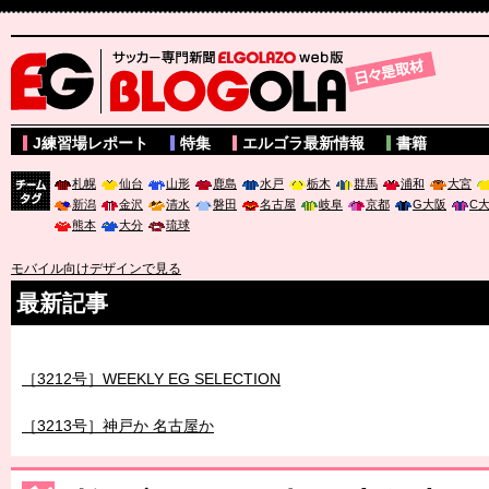
サッカー専門新聞ELGOLAZO web版 BLOGOLA
J練習場レポート
特集
エルゴラ最新情報
書籍
札幌
仙台
山形
鹿島
水戸
栃木
群馬
浦和
大宮
新潟
金沢
清水
磐田
名古屋
岐阜
京都
G大阪
C
チーム
熊本
大分
琉球
タグ
モバイル向けデザインで見る
最新記事
［3212号］WEEKLY EG SELECTION
［3213号］神戸か 名古屋か