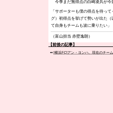
今季まだ無得点の白崎凌兵が今
「サポーターも僕の得点を待って
グ）初得点を挙げて勢いが出た（
て自身もチームも波に乗りたい」
（富山担当 赤壁逸朗）
【前後の記事】
[横浜FC]アン・ヨンハ、現在のチー