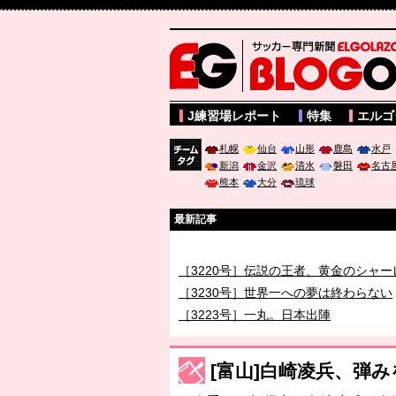
サッカー専門新聞ELGOLAZO web版 BLOGOL
J練習場レポート
特集
エルゴ
札幌
仙台
山形
鹿島
水戸
新潟
金沢
清水
磐田
名古
チーム
熊本
大分
琉球
タグ
最新記事
［3219号］特別な覇者へ 大逆転か連
［3220号］伝説の王者、黄金のシャー
［3230号］世界一への夢は終わらない
［3223号］一丸。日本出陣
［3222号］史上最大のW杯開幕 注目
長谷川 アーリアジャスールさんがシン
[富山]白崎凌兵、弾