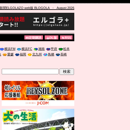
ELGOLAZO web版 BLOGOLA
- August 2026
定期購読
DL版
RSS
横浜FM
横浜FC
湘南
甲府
松本
島
愛媛
福岡
北九州
鳥栖
長崎
」に登壇