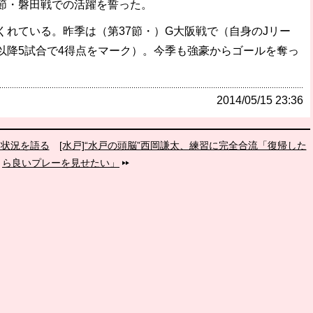
節・磐田戦での活躍を誓った。
くれている。昨季は（第37節・）G大阪戦で（自身のJリー
以降5試合で4得点をマーク）。今季も強豪からゴールを奪っ
2014/05/15 23:36
ム状況を語る
[水戸]“水戸の頭脳”西岡謙太、練習に完全合流「復帰した
ら良いプレーを見せたい」