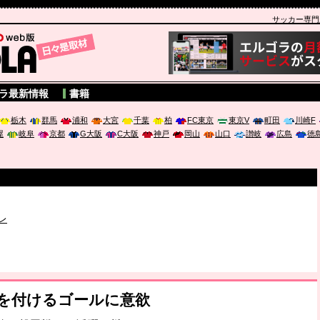
サッカー専門新聞
A
ラ最新情報
書籍
栃木
群馬
浦和
大宮
千葉
柏
FC東京
東京V
町田
川崎F
屋
岐阜
京都
G大阪
C大阪
神戸
岡山
山口
讃岐
広島
徳
破か
レ
は「個」
ポジウム「気候変動から命を守る ～エネルギー危機時代の猛暑対策～
みを付けるゴールに意欲