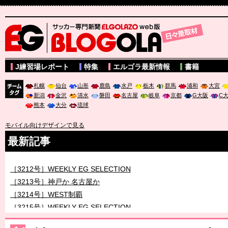
サッカー専門新聞ELGOLAZO web版 BLOGOLA
J練習場レポート
特集
エルゴラ最新情報
書籍
札幌
仙台
山形
鹿島
水戸
栃木
群馬
浦和
大宮
新潟
金沢
清水
磐田
名古屋
岐阜
京都
G大阪
C
チーム
熊本
大分
琉球
タグ
モバイル向けデザインで見る
最新記事
［3212号］WEEKLY EG SELECTION
［3213号］神戸か 名古屋か
［3214号］WEST制覇
［3215号］WEEKLY EG SELECTION
［3216号］行く末占うラストワン