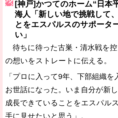
[神戸]かつてのホーム“日本
［3217号］最高の景色へ出国
海人「新しい地で挑戦して
［3218号］WEEKLY EG SELECTION
［3219号］特別な覇者へ 大逆転か連破か
とをエスパルスのサポータ
［3220号］伝説の王者、黄金のシャーレ
い」
待ちに待った古巣・清水戦を控
の想いをストレートに伝える。
「プロに入って9年、下部組織を
お世話になった。いま自分が新
成長できていることをエスパル
手に見せたいと思う」。