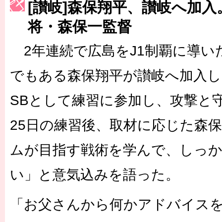
[讃岐]森保翔平、讃岐へ加
［3223号］一丸。日本出陣
将・森保一監督
［3222号］史上最大のW杯開幕 注目は「個」
2年連続で広島をJ1制覇に導い
でもある森保翔平が讃岐へ加入し
SBとして練習に参加し、攻撃と
25日の練習後、取材に応じた森
ムが目指す戦術を学んで、しっ
い」と意気込みを語った。
「お父さんから何かアドバイス