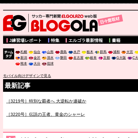
サッカー専門新聞ELGOLAZO web版 BLOGOLA
J練習場レポート
特集
エルゴラ最新情報
書籍
札幌
仙台
山形
鹿島
水戸
栃木
群馬
浦和
大宮
新潟
金沢
清水
磐田
名古屋
岐阜
京都
G大阪
C
チーム
熊本
大分
琉球
タグ
モバイル向けデザインで見る
最新記事
［3219号］特別な覇者へ 大逆転か連破か
［3220号］伝説の王者、黄金のシャーレ
［3230号］世界一への夢は終わらない