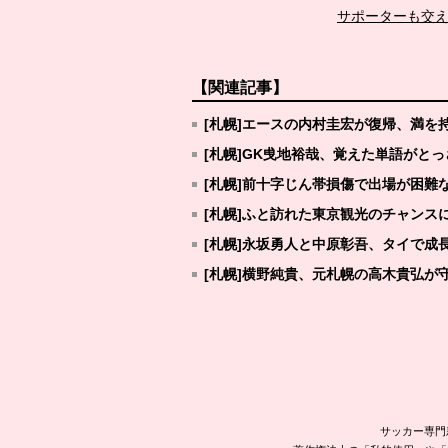
サポーターも交え
【関連記事】
[札幌]エースの内村圭宏が復帰、満を
[札幌]GK曵地裕哉、覚えた単語がと
[札幌]前十字じん帯損傷で出場が困難
[札幌]ふと訪れた東京観光のチャンス
[札幌]永坂勇人と中原彰吾、タイで成
[札幌]横野純貴、元札幌の高木貴弘が
サッカー専門