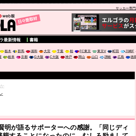
サッカー専門新聞
A
ラ最新情報
書籍
栃木
群馬
浦和
大宮
千葉
柏
FC東京
東京V
町田
川崎F
屋
岐阜
京都
G大阪
C大阪
神戸
岡山
山口
讃岐
広島
徳
破か
レ
は「個」
ポジウム「気候変動から命を守る ～エネルギー危機時代の猛暑対策～
本賢明が語るサポーターへの感謝。「同じディ
移籍することになったのに、むしろ励まして