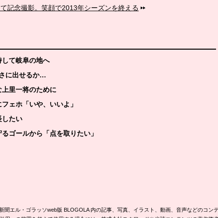
て記念撮影。笑顔で2013年シーズンを終える
持して岐阜の地へ
っさに出せるか…
な上里一将のために
にフェホ「いや、いいよ」
長したい
守るゴールから「点を取りたい」
新聞エル・ゴラッソweb版 BLOGOLA 内の記事、写真、イラスト、動画、音声などのコン