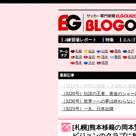
サッカー専門新聞ELGOLAZO web版 BLOGOL
J練習場レポート
特集
エルゴ
札幌
仙台
山形
鹿島
水戸
新潟
金沢
清水
磐田
名古
チーム
熊本
大分
琉球
タグ
最新記事
［3219号］特別な覇者へ 大逆転か連
［3220号］伝説の王者、黄金のシャー
［3230号］世界一への夢は終わらない
［3223号］一丸。日本出陣
［3222号］史上最大のW杯開幕 注目
長谷川 アーリアジャスールさんがシン
[札幌]熊本移籍の岡
ビジョンのクラブに