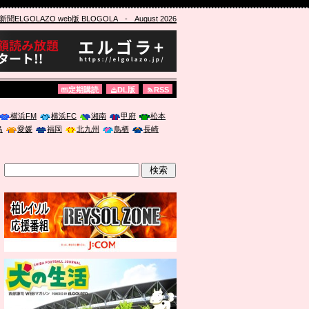
ELGOLAZO web版 BLOGOLA
- August 2026
定期購読
DL版
RSS
横浜FM
横浜FC
湘南
甲府
松本
島
愛媛
福岡
北九州
鳥栖
長崎
」に登壇