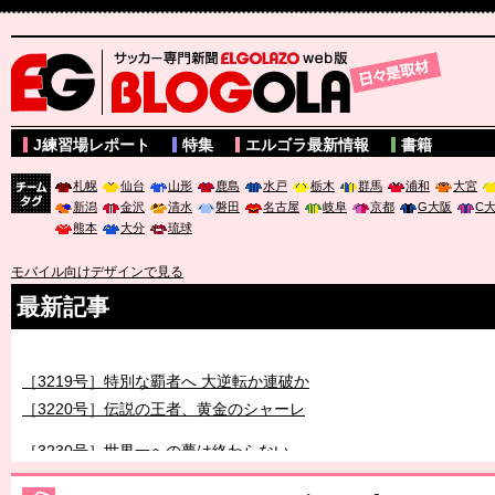
サッカー専門新聞ELGOLAZO web版 BLOGOLA
J練習場レポート
特集
エルゴラ最新情報
書籍
札幌
仙台
山形
鹿島
水戸
栃木
群馬
浦和
大宮
新潟
金沢
清水
磐田
名古屋
岐阜
京都
G大阪
C
チーム
熊本
大分
琉球
タグ
モバイル向けデザインで見る
最新記事
［3218号］WEEKLY EG SELECTION
［3219号］特別な覇者へ 大逆転か連破か
［3220号］伝説の王者、黄金のシャーレ
［3230号］世界一への夢は終わらない