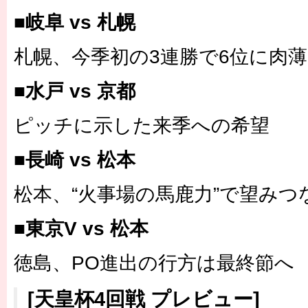
■岐阜 vs 札幌
札幌、今季初の3連勝で6位に肉薄
■水戸 vs 京都
ピッチに示した来季への希望
■長崎 vs 松本
松本、“火事場の馬鹿力”で望みつ
■東京V vs 松本
徳島、PO進出の行方は最終節へ
[天皇杯4回戦 プレビュー]