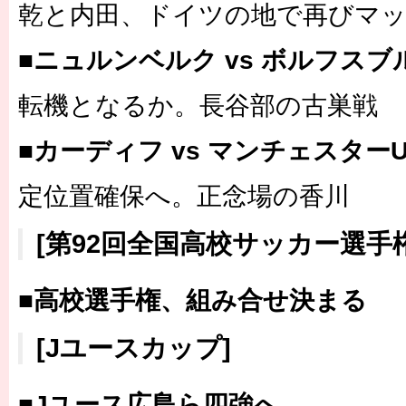
乾と内田、ドイツの地で再びマ
■ニュルンベルク vs ボルフスブ
転機となるか。長谷部の古巣戦
■カーディフ vs マンチェスター
定位置確保へ。正念場の香川
[第92回全国高校サッカー選手権
■高校選手権、組み合せ決まる
[Jユースカップ]
■Jユース広島ら四強へ