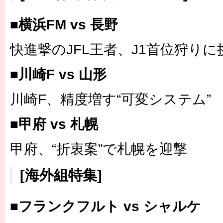
■横浜FM vs 長野
快進撃のJFL王者、J1首位狩りに
■川崎F vs 山形
川崎F、精度増す“可変システム”
■甲府 vs 札幌
甲府、“折衷案”で札幌を迎撃
[海外組特集]
■フランクフルト vs シャルケ