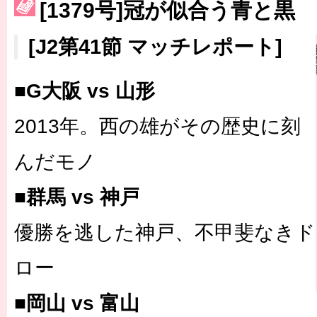
［3223号］一丸。日本出陣
[1379号]冠が似合う青と黒
［3222号］史上最大のW杯開幕 注目は「個」
[J2第41節 マッチレポート]
■G大阪 vs 山形
2013年。西の雄がその歴史に刻
んだモノ
■群馬 vs 神戸
優勝を逃した神戸、不甲斐なきド
ロー
■岡山 vs 富山