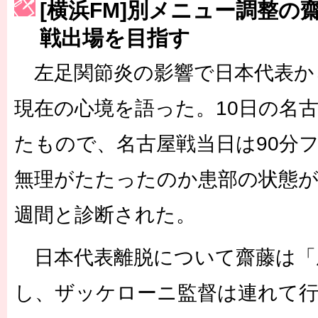
[横浜FM]別メニュー調整の
［3223号］一丸。日本出陣
戦出場を目指す
［3222号］史上最大のW杯開幕 注目は「個」
左足関節炎の影響で日本代表か
長谷川 アーリアジャスールさんがシンポジウム「気候変動から命を
現在の心境を語った。10日の名
たもので、名古屋戦当日は90分
無理がたたったのか患部の状態が
週間と診断された。
日本代表離脱について齋藤は「
し、ザッケローニ監督は連れて