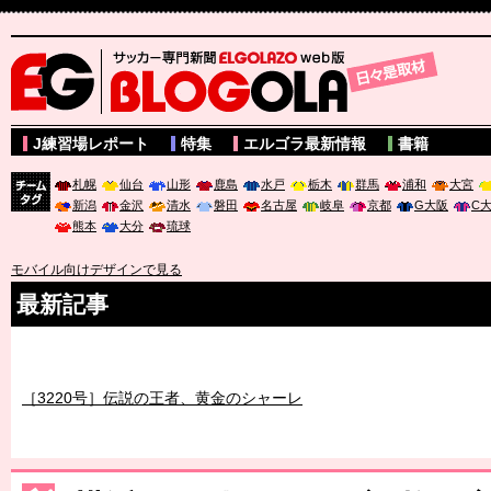
サッカー専門新聞ELGOLAZO web版 BLOGOLA
J練習場レポート
特集
エルゴラ最新情報
書籍
札幌
仙台
山形
鹿島
水戸
栃木
群馬
浦和
大宮
新潟
金沢
清水
磐田
名古屋
岐阜
京都
G大阪
C
チーム
熊本
大分
琉球
タグ
モバイル向けデザインで見る
最新記事
［3219号］特別な覇者へ 大逆転か連破か
［3220号］伝説の王者、黄金のシャーレ
［3230号］世界一への夢は終わらない