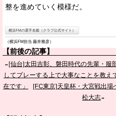
整を進めていく模様だ。
横浜FMの選手名鑑（クラブ公式サイト）
（横浜FM担当 藤井雅彦）
【前後の記事】
[仙台]太田吉彰、磐田時代の先輩・服
してプレーする上で大事なことを教え
在です」
[FC東京]天皇杯・大宮戦出
松大志