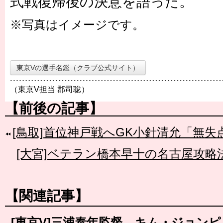
式戦復帰後の決意を語った。
※写真はイメージです。
東京Vの選手名鑑（クラブ公式サイト）
（東京V担当 郡司聡）
【前後の記事】
[鳥取]首位神戸戦へGK小針清允「無
[大宮]ベテラン橋本早十の名古屋攻略
【関連記事】
[東京V]三浦泰年監督、キム・ジョン