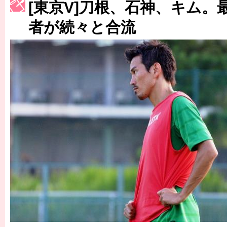
[東京V]刀根、石神、キム。
［3215号］WEEKLY EG SELECTION
者が続々と合流
［3216号］行く末占うラストワン
［3217号］最高の景色へ出国
［3218号］WEEKLY EG SELECTION
［3219号］特別な覇者へ 大逆転か連破か
［3220号］伝説の王者、黄金のシャーレ