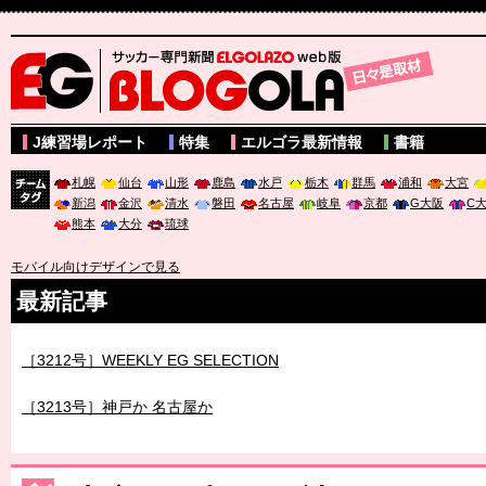
サッカー専門新聞ELGOLAZO web版 BLOGOLA
J練習場レポート
特集
エルゴラ最新情報
書籍
札幌
仙台
山形
鹿島
水戸
栃木
群馬
浦和
大宮
新潟
金沢
清水
磐田
名古屋
岐阜
京都
G大阪
C
チーム
熊本
大分
琉球
タグ
モバイル向けデザインで見る
最新記事
［3212号］WEEKLY EG SELECTION
［3213号］神戸か 名古屋か
［3214号］WEST制覇