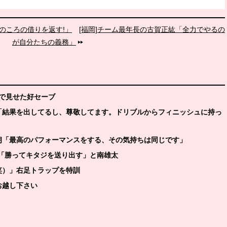
キのころの借りを返す!」
[福岡]チーム最年長の古賀正紘「全力でやるの
が自分たちの義務」
ムで見せた好セーブ
斗「結果を出してるし、尊敬してます。ドリブルからフィニッシュに持っ
秀朗「最高のパフォーマンスをする、その気持ちは同じです」
は「勝ってキタジを送り出す」と南雄太
笑）」右足トラップを特訓
お越し下さい