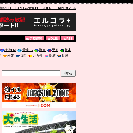
ELGOLAZO web版 BLOGOLA
- August 2026
定期購読
DL版
RSS
横浜FM
横浜FC
湘南
甲府
松本
島
愛媛
福岡
北九州
鳥栖
長崎
」に登壇