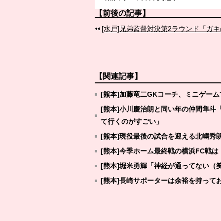
【前後の記事】
[水戸]兄弟監督対決第2ラウンド「ガ
【関連記事】
[熊本]加藤竜二GKコーチ、ミニゲー
[熊本]小川慶治朗と同い年の仲間隼
て行くのがすごい」
[熊本]現役最後の試合を迎える北嶋
[熊本]今季ホーム最終戦の横浜FC戦
[熊本]堀米勇輝「神経が通ってない（
[熊本]長崎サポーターは余裕を持って