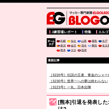
サッカー専門新聞ELGOLAZO web版 BLOGOL
J練習場レポート
特集
エルゴ
札幌
仙台
山形
鹿島
水戸
新潟
金沢
清水
磐田
名古
チーム
熊本
大分
琉球
タグ
最新記事
［3219号］特別な覇者へ 大逆転か連
［3220号］伝説の王者、黄金のシャー
［3230号］世界一への夢は終わらない
［3223号］一丸。日本出陣
［3222号］史上最大のW杯開幕 注目
長谷川 アーリアジャスールさんがシン
[熊本]引退を発表し
は?