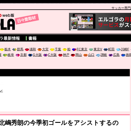
サッカー専門新聞
A
ラ最新情報
書籍
栃木
群馬
浦和
大宮
千葉
柏
FC東京
東京V
町田
川崎F
屋
岐阜
京都
G大阪
C大阪
神戸
岡山
山口
讃岐
広島
徳
破か
レ
は「個」
ポジウム「気候変動から命を守る ～エネルギー危機時代の猛暑対策～
た北嶋秀朗の今季初ゴールをアシストするの