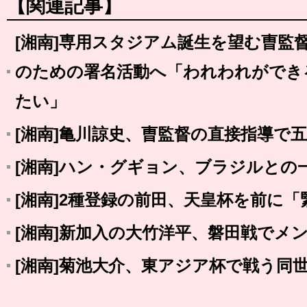
【関連記事】
[湘南]専用スタジアム誕生を望む曺監
のための署名活動へ「われわれができ
たい」
[湘南]亀川諒史、曺監督の直接指導で
[湘南]ハン・グギョン、ブラジルとの
[湘南]2種登録の前田、天皇杯を前に
[湘南]新加入の大竹洋平、磐田戦でメ
[湘南]菊池大介、東アジア杯で戦う同