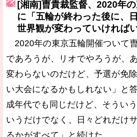
[湘南]曺貴裁監督、2020
［3223号］一丸。日本出陣
に「五輪が終わった後に、
［3222号］史上最大のW杯開幕 注目は「個」
世界観が変わっていければ
長谷川 アーリアジャスールさんがシンポジウム「気候変動から命を
2020年の東京五輪開催ついて
であろうが、リオでやろうが、
変わらないのだけど、予選が免
い大会になるかもしれない」と
成年代でも同じだけど、そうい
いうだけでなく、日々どれだけ
るかがすべて」と続けた。