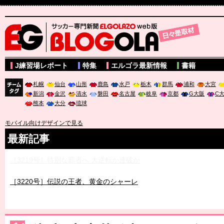
サッカー専門新聞ELGOLAZO web版 BLOGOLA
J練習場レポート
特集
エルゴラ最新情報
書籍
札幌
仙台
山形
鹿島
水戸
栃木
群馬
浦和
大宮
新潟
金沢
清水
磐田
名古屋
岐阜
京都
G大阪
C
チーム
熊本
大分
琉球
タグ
モバイル向けデザインで見る
最新記事
［3219号］特別な覇者へ 大逆転か連破か
［3220号］伝説の王者、黄金のシャーレ
［3230号］世界一への夢は終わらない