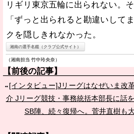
リギリ東京五輪に出られない。
「ずっと出られると勘違いして
クを隠しきれなかった。
湘南の選手名鑑（クラブ公式サイト）
（湘南担当 竹中玲央奈）
【前後の記事】
[インタビュー]Jリーグはなぜいま改
介 Jリーグ競技・事務統括本部長に話
SB陣、続々復帰へ。菅井直樹も