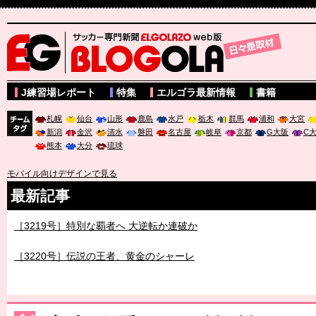
サッカー専門新聞ELGOLAZO web版 BLOGOLA
J練習場レポート
特集
エルゴラ最新情報
書籍
札幌
仙台
山形
鹿島
水戸
栃木
群馬
浦和
大宮
新潟
金沢
清水
磐田
名古屋
岐阜
京都
G大阪
C
チーム
熊本
大分
琉球
タグ
モバイル向けデザインで見る
最新記事
［3219号］特別な覇者へ 大逆転か連破か
［3220号］伝説の王者、黄金のシャーレ
［3230号］世界一への夢は終わらない