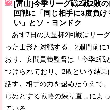
[富山]今季リーグ戦2戦2敗
［3223号］一丸。日本出陣
回戦に「同じ相手に3度負け
［3222号］史上最大のW杯開幕 注目は「個」
い」とソ・ヨンドク
あす7日の天皇杯2回戦はリーグ
った山形と対戦する。2週間前に1
おり、安間貴義監督は「今季2戦
つけられており、2敗という結果
話す。相手の力を認めたうえで
じめとする戦略の練り直しによ
ている。