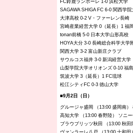
FC鈴鹿ランポーレ 1-0 浜松大学
SAGAWA SHIGA FC 6-0 関西学
大津高校 0-2 V・ファーレン長崎
宮崎産業経営大学 0（延長）1 福
tonan前橋 5-0 日本大学山形高校
HOYA大分 3-0 長崎総合科学大
関西大学 3-2 富山新庄クラブ
サウルコス福井 3-0 新潟経営大学
山梨学院大学オリオンズ 0-10 福
筑波大学 3（延長）1 FC琉球
松江シティFC 0-3 徳山大学
■9月2日（日）
グルージャ盛岡 （13:00 盛岡南）
高知大学 （13:00 春野陸） ソニ
ブラウブリッツ秋田 （13:00 秋
ヴァンラーレ八戸 （13:00 十和田） Y