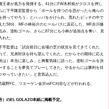
王者が底力を発揮する。41分にFW木村裕がクロスを押し
ムに下平隆宏監督から「ボールを持つのを恐がったら俺らの
を持ってやろう」とハッパをかけられ、荒れたピッチの中で
た58分、MF小林祐介のヒールパスに反応した、MF吉川修
込み、逆転ゴール。さらに87分にも小林が追加点を奪い、見
入れた。
平監督は「試合前日に会場の芝の状況を見てきてくれた
れて、兄弟対決を待ち望んでくれた。だからその期待に応え
決は）本当に楽しみ」と興奮気味に語った。逆転ゴールを決
ーすることを夢見てプレーしてきた。やるからには勝利を目
ツやっていきたい」と意気込んだ。
武蔵野FC、ツエーゲン金沢vsFC刈谷などが行われる。
号）のEL GOLAZO本紙に掲載予定。