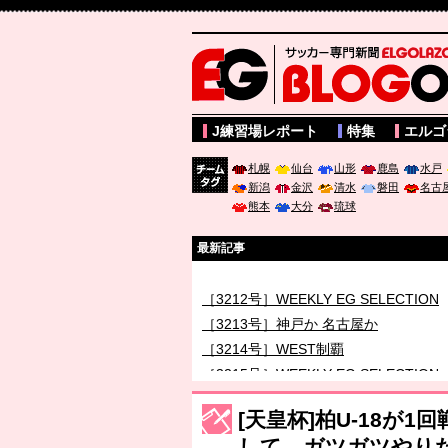
サッカー専門新聞ELGOLAZO web版 BLOGOL
J練習場レポート
特集
エルゴ
札幌
仙台
山形
鹿島
水戸
新潟
金沢
清水
磐田
名古
チーム
熊本
大分
琉球
タグ
最新記事
［3211号］世界一への 託されし26人
［3212号］WEEKLY EG SELECTION
［3213号］神戸か 名古屋か
［3214号］WEST制覇
［3215号］WEEKLY EG SELECTION
［3216号］行く末占うラストワン
[天皇杯]柏U-18が
［3217号］最高の景色へ出国
して、ガツガツやり