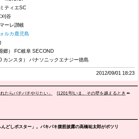
アミティエSC
C刈谷
マタマーレ讃岐
 ヴォルカ鹿児島
治
源郷） FC岐阜 SECOND
00 カンスタ） パナソニックエナジー徳島
2012/09/01 18:23
られたらバチバチやりたい」
[1201号]いま、その壁を越えるとき
「ふんどしポスター」。パキパキ腹筋披露の高橋祐太郎がポツリ