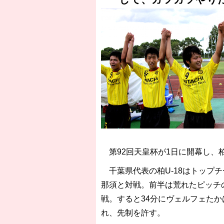
［3218号］WEEKLY EG SELECTION
第92回天皇杯が1日に開幕し、柏
千葉県代表の柏U-18はトップ
那須と対戦。前半は荒れたピッチの
戦。すると34分にヴェルフェたか
れ、先制を許す。