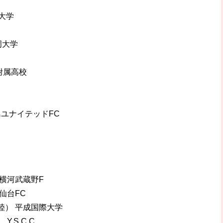
院大学
岡大学
学附属高校
島ユナイテッドFC
 横河武蔵野F
ー仙台FC
田陸） 平成国際大学
.S.C.C.