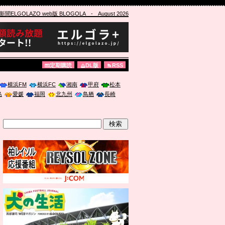
ELGOLAZO web版 BLOGOLA
- August 2026
定期購読
DL版
RSS
横浜FM
横浜FC
湘南
甲府
松本
島
愛媛
福岡
北九州
鳥栖
長崎