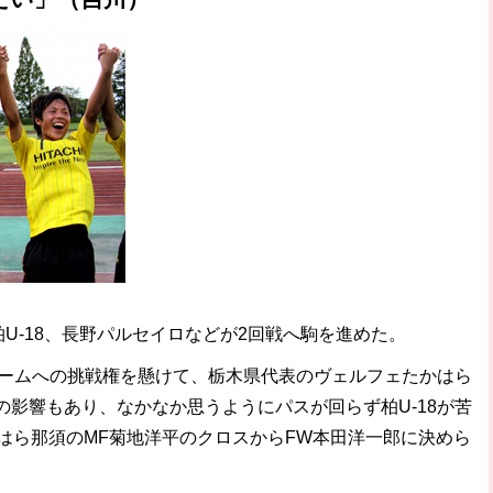
U-18、長野パルセイロなどが2回戦へ駒を進めた。
チームへの挑戦権を懸けて、栃木県代表のヴェルフェたかはら
影響もあり、なかなか思うようにパスが回らず柏U-18が苦
はら那須のMF菊地洋平のクロスからFW本田洋一郎に決めら