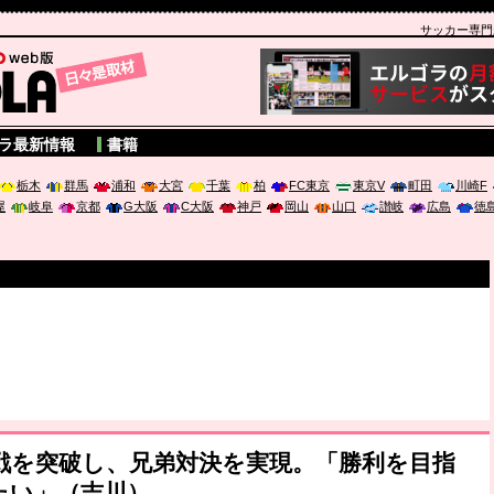
サッカー専門新聞
A
ラ最新情報
書籍
栃木
群馬
浦和
大宮
千葉
柏
FC東京
東京V
町田
川崎F
屋
岐阜
京都
G大阪
C大阪
神戸
岡山
山口
讃岐
広島
徳
1回戦を突破し、兄弟対決を実現。「勝利を目指
たい」（吉川）