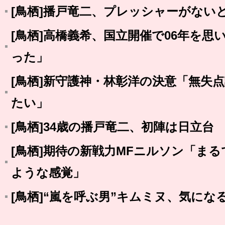
[鳥栖]播戸竜二、プレッシャーがない
[鳥栖]高橋義希、国立開催で06年を
った」
[鳥栖]新守護神・林彰洋の決意「無失
たい」
[鳥栖]34歳の播戸竜二、初陣は日立台
[鳥栖]期待の新戦力MFニルソン「ま
ような感覚」
[鳥栖]“嵐を呼ぶ男”キムミヌ、気に