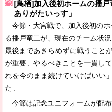
[鳥栖]加入後初ホームの播
［3223号］一丸。日本出陣
ありがたいっす」
［3222号］史上最大のW杯開幕 注目は「個」
今節・大宮戦で、加入後初のホ
る播戸竜二が、現在のチーム状況
最後まであきらめずに戦うこと
が重要。やるべきことを一貫し
れを今のまま続けていけばいい
た。
今節は記念ユニフォームが配布