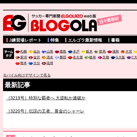
サッカー専門新聞ELGOLAZO web版 BLOGOLA
J練習場レポート
特集
エルゴラ最新情報
書籍
札幌
仙台
山形
鹿島
水戸
栃木
群馬
浦和
大宮
新潟
金沢
清水
磐田
名古屋
岐阜
京都
G大阪
C
チーム
熊本
大分
琉球
タグ
モバイル向けデザインで見る
最新記事
［3219号］特別な覇者へ 大逆転か連破か
［3220号］伝説の王者、黄金のシャーレ
［3230号］世界一への夢は終わらない