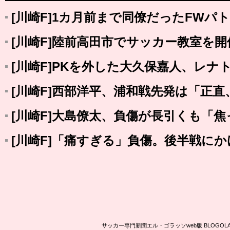
[川崎F]1カ月前まで同僚だったFWパ
[川崎F]陸前高田市でサッカー教室を開
[川崎F]PKを外した大久保嘉人、レナ
[川崎F]西部洋平、浦和戦先発は「正
[川崎F]大島僚太、負傷が長引くも「
[川崎F]「痛すぎる」負傷。後半戦に
サッカー専門新聞エル・ゴラッソweb版 BLOG