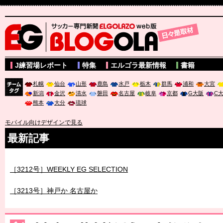
サッカー専門新聞ELGOLAZO web版 BLOGOLA
J練習場レポート
特集
エルゴラ最新情報
書籍
札幌
仙台
山形
鹿島
水戸
栃木
群馬
浦和
大宮
新潟
金沢
清水
磐田
名古屋
岐阜
京都
G大阪
C
チーム
熊本
大分
琉球
タグ
モバイル向けデザインで見る
最新記事
［3212号］WEEKLY EG SELECTION
［3213号］神戸か 名古屋か
［3214号］WEST制覇