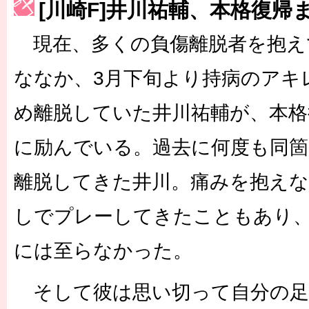
[川崎F]井川祐輔、本格復帰
［3215号］WEEKLY EG SELECTION
現在、多くの負傷離脱者を抱え
［3216号］行く末占うラストワン
ななか、3月下旬より持病のアキ
［3217号］最高の景色へ出国
め離脱していた井川祐輔が、本格
［3218号］WEEKLY EG SELECTION
に励んでいる。過去に何度も同箇
［3219号］特別な覇者へ 大逆転か連破か
離脱してきた井川。痛みを抱え
［3220号］伝説の王者、黄金のシャーレ
しでプレーしてきたこともあり
には至らなかった。
そして彼は思い切って自分の足