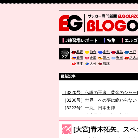
サッカー専門新聞ELGOLAZO web版 BLOGOL
J練習場レポート
特集
エルゴ
札幌
仙台
山形
鹿島
水戸
新潟
金沢
清水
磐田
名古
チーム
熊本
大分
琉球
タグ
最新記事
［3220号］伝説の王者、黄金のシャー
［3230号］世界一への夢は終わらない
［3223号］一丸。日本出陣
［3222号］史上最大のW杯開幕 注目
長谷川 アーリアジャスールさんがシン
[大宮]青木拓矢、ス