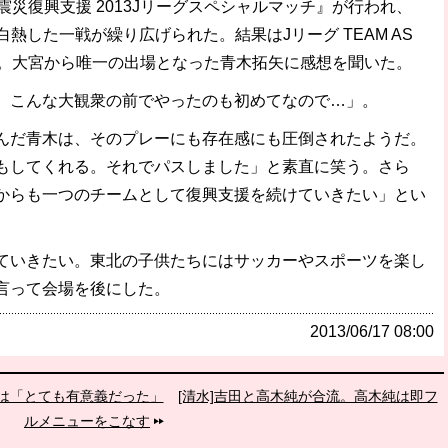
災復興支援 2013Jリーグスペシャルマッチ』が行われ、
、白熱した一戦が繰り広げられた。結果はJリーグ TEAM AS
勝利。大宮から唯一の出場となった青木拓矢に感想を聞いた。
。こんな大観衆の前でやったのも初めてなので…」。
だ青木は、そのプレーにも存在感にも圧倒されたようだ。
もしてくれる。それでパスしました」と素直に笑う。さら
からも一つのチームとして復興支援を続けていきたい」とい
ていきたい。東北の子供たちにはサッカーやスポーツを楽し
言って会場を後にした。
2013/06/17 08:00
合宿は「とても有意義だった」
[清水]吉田と高木純が合流。高木純は即フ
ルメニューをこなす