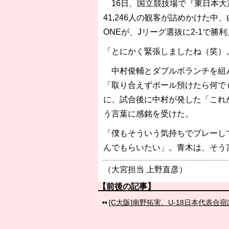
16日、国立競技場で『東日本大震
41,246人の観客が詰めかけた中
ONEが、Jリーグ選抜に2-1で
「とにかく緊張しましたね（笑）
中村俊輔とダブルボランチを組ん
「取り合えずボール預けたら何で
に、試合後に中村が発した「これ
う言葉に感銘を受けた。
「僕もそういう気持ちでプレーし
んでもらいたい」。青木は、そう
（大宮担当 上野直彦）
【前後の記事】
[C大阪]南野拓実、U-18日本代表