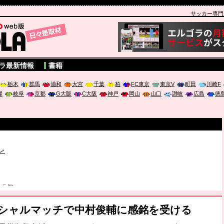
サッカー専門新聞
A
ラ最新情報
書籍
栃木
群馬
浦和
大宮
千葉
柏
FC東京
東京V
町田
川崎F
屋
岐阜
京都
G大阪
C大阪
神戸
岡山
山口
讃岐
広島
徳
レ
は「個」
ポジウム「気候変動から命を守る ～エネルギー危機時代の猛暑対策～
ペシャルマッチで中村俊輔に感銘を受ける