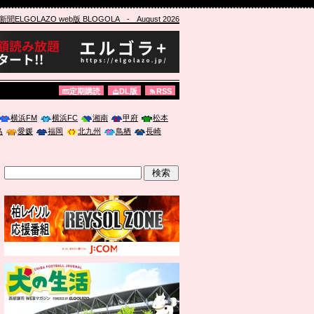
ELGOLAZO web版 BLOGOLA
- August 2026
定期購読
DL版
RSS
横浜FM
横浜FC
湘南
甲府
松本
島
愛媛
福岡
北九州
鳥栖
長崎
」に登壇