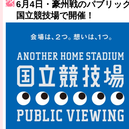
［3223号］一丸。日本出陣
6月4日・豪州戦のパブリッ
国立競技場で開催！
［3222号］史上最大のW杯開幕 注目は「個」