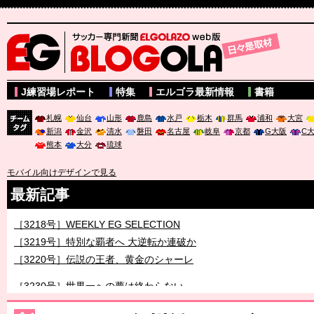
サッカー専門新聞ELGOLAZO web版 BLOGOLA
J練習場レポート
特集
エルゴラ最新情報
書籍
札幌
仙台
山形
鹿島
水戸
栃木
群馬
浦和
大宮
新潟
金沢
清水
磐田
名古屋
岐阜
京都
G大阪
C
チーム
熊本
大分
琉球
タグ
モバイル向けデザインで見る
最新記事
［3218号］WEEKLY EG SELECTION
［3219号］特別な覇者へ 大逆転か連破か
［3220号］伝説の王者、黄金のシャーレ
［3230号］世界一への夢は終わらない