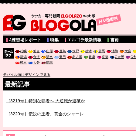
サッカー専門新聞ELGOLAZO web版 BLOGOLA
J練習場レポート
特集
エルゴラ最新情報
書籍
札幌
仙台
山形
鹿島
水戸
栃木
群馬
浦和
大宮
新潟
金沢
清水
磐田
名古屋
岐阜
京都
G大阪
C
チーム
熊本
大分
琉球
タグ
モバイル向けデザインで見る
最新記事
［3219号］特別な覇者へ 大逆転か連破か
［3220号］伝説の王者、黄金のシャーレ