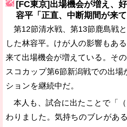
[FC東京]出場機会が増え、
［3230号］世界一への夢は終わらない
容平「正直、中断期間が来
［3223号］一丸。日本出陣
［3222号］史上最大のW杯開幕 注目は「個」
第12節清水戦、第13節鹿島戦
した林容平。けが人の影響もあ
来て出場機会が増えている。そ
スコカップ第6節新潟戦での出場
ションを継続中だ。
本人も、試合に出たことで「（
わりました。気持ちのブレがあ