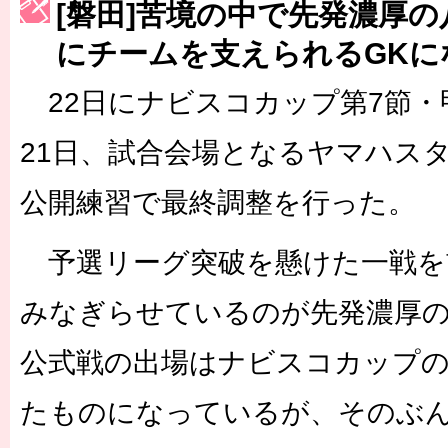
[磐田]苦境の中で先発濃厚
［3223号］一丸。日本出陣
にチームを支えられるGKに
［3222号］史上最大のW杯開幕 注目は「個」
22日にナビスコカップ第7節・
21日、試合会場となるヤマハス
公開練習で最終調整を行った。
予選リーグ突破を懸けた一戦を
みなぎらせているのが先発濃厚の
公式戦の出場はナビスコカップの
たものになっているが、そのぶ