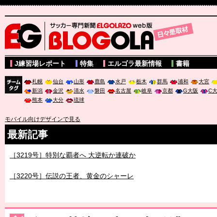
サッカー専門新聞ELGOLAZO web版 BLOGOLA
J練習場レポート
特集
エルゴラ最新情報
書籍
札幌
仙台
山形
鹿島
水戸
栃木
群馬
浦和
大宮
新潟
金沢
清水
磐田
名古屋
岐阜
京都
G大阪
C
チーム
熊本
大分
琉球
タグ
モバイル向けデザインで見る
最新記事
［3219号］特別な覇者へ 大逆転か連破か
［3220号］伝説の王者、黄金のシャーレ
［3230号］世界一への夢は終わらない