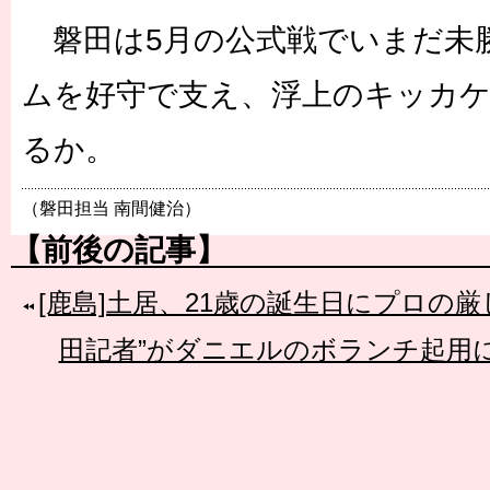
磐田は5月の公式戦でいまだ未
ムを好守で支え、浮上のキッカ
るか。
（磐田担当 南間健治）
【前後の記事】
[鹿島]土居、21歳の誕生日にプロの
田記者”がダニエルのボランチ起用