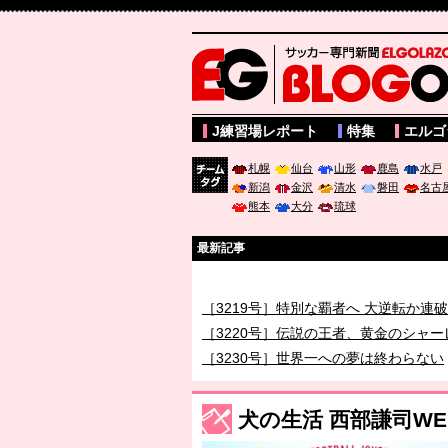
サッカー専門新聞ELGOLAZO web版 BLOGOL
J練習場レポート
特集
エルゴ
札幌
仙台
山形
鹿島
水戸
新潟
金沢
清水
磐田
名古
チーム
熊本
大分
琉球
タグ
最新記事
［3218号］WEEKLY EG SELECTION
［3219号］特別な覇者へ 大逆転か連
［3220号］伝説の王者、黄金のシャー
［3230号］世界一への夢は終わらない
［3223号］一丸。日本出陣
［3222号］史上最大のW杯開幕 注目
犬の生活 西部謙司WEBマ