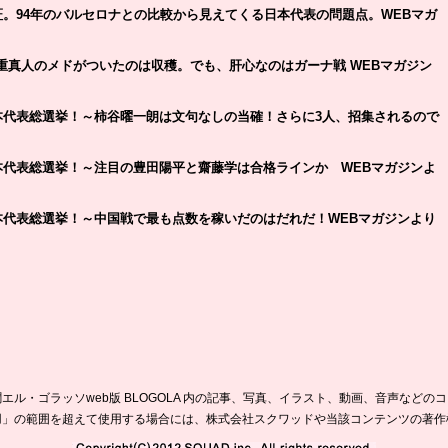
。94年のバルセロナとの比較から見えてくる日本代表の問題点。WEBマガ
重真人のメドがついたのは収穫。でも、肝心なのはガーナ戦 WEBマガジン
本代表総選挙！～柿谷曜一朗は文句なしの当確！さらに3人、招集されるので
代表総選挙！～注目の豊田陽平と齋藤学は合格ラインか WEBマガジンよ
代表総選挙！～中国戦で最も点数を稼いだのはだれだ！WEBマガジンより
エル・ゴラッソweb版 BLOGOLA 内の記事、写真、イラスト、動画、音声などの
用」の範囲を超えて使用する場合には、株式会社スクワッドや当該コンテンツの著作