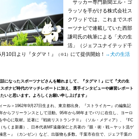
サッカー専門新聞エル・ゴ
ラッソを手がける株式会社ス
クワッドでは、これまでスポ
ーツナビで連載していた西部
謙司氏の執筆による「犬の生
活」（ジェフユナイテッド千
月10日より『タグマ！』
にて提供開始！
→犬の生活
（※1）
世話になったスポーツナビさんを離れまして、『タグマ！』にて『犬の生
。スポナビ時代のマッチレポートに加え、選手インタビューや練習レポート
きたいと思います。よろしくお願い申し上げます」
ィール＞1962年9月27日生まれ、東京都出身。『ストライカー』の編集記
2年からフリーランスとして活動。95年から98年までパリに在住し、ヨーロ
を中心に取材。近著に『戦術リストランテⅡ』（ソル・メディア）、『FC
（ちくま新書）、日本代表MF遠藤保仁と共著の『眼・術・戦～ヤット流ゲ
極意～』（カンゼン）など、出版物も多数。千葉市在住で、ジェフ千葉の