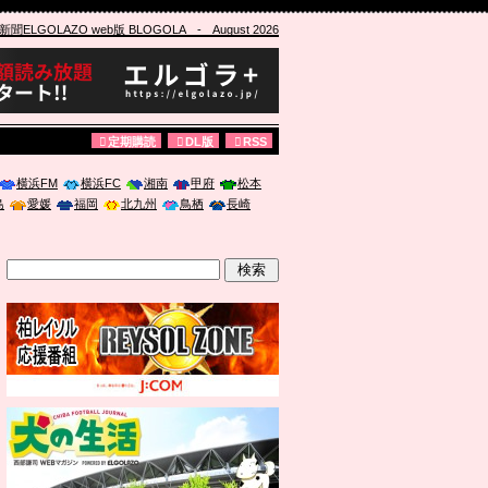
ELGOLAZO web版 BLOGOLA
- August 2026
定期購読
DL版
RSS
横浜FM
横浜FC
湘南
甲府
松本
島
愛媛
福岡
北九州
鳥栖
長崎