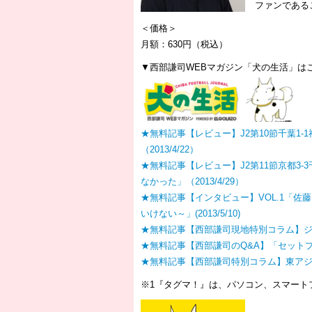
ファンである
＜価格＞
月額：630円（税込）
▼西部謙司WEBマガジン「犬の生活」は
★無料記事【レビュー】J2第10節千葉1
（2013/4/22）
★無料記事【レビュー】J2第11節京都3
なかった」（2013/4/29）
★無料記事【インタビュー】VOL.1「
いけない～」(2013/5/10)
★無料記事【西部謙司現地特別コラム】ジェ
★無料記事【西部謙司のQ&A】「セット
★無料記事【西部謙司特別コラム】東ア
※1『タグマ！』は、パソコン、スマート