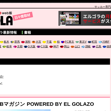
サッカー専門新聞
A
ラ最新情報
書籍
栃木
群馬
浦和
大宮
千葉
柏
FC東京
東京V
町田
川崎F
屋
岐阜
京都
G大阪
C大阪
神戸
岡山
山口
讃岐
広島
徳
破か
レ
は「個」
ガジン POWERED BY EL GOLAZO