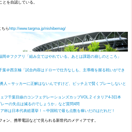
ことを自認している。
こちら
http://www.targma.jp/nishibemag/
-1福岡＠フクアリ「組み立てはやれている。あとは課題の崩しのところ」
-3千葉＠西京極「試合内容はドローで仕方なしも、主導権を握る戦いができ
佐藤勇人～サッカーに正解はないんですけど、ピッチ上で賢くプレーしないと
フ千葉目線のコンフェデレーションズカップVOL.2 イタリア4-3日本
プレーの失点は減るのでしょうか」など質問4問
ジア杯は日本代表総選挙！～中国戦で最も点数を稼いだのはだれだ！
フォン、携帯電話などで見られる新世代のメディアです。