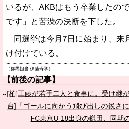
いるが、AKBはもう卒業したの
です」と苦渋の決断を下した。
同選挙は今月7日に始まり、来月
け付けている。
（群馬担当 伊藤寿学）
【前後の記事】
[柏]工藤が若手二人と食事に。受け継が
台]「ゴールに向かう飛び出しの鋭さ
FC東京U-18出身の鎌田、同