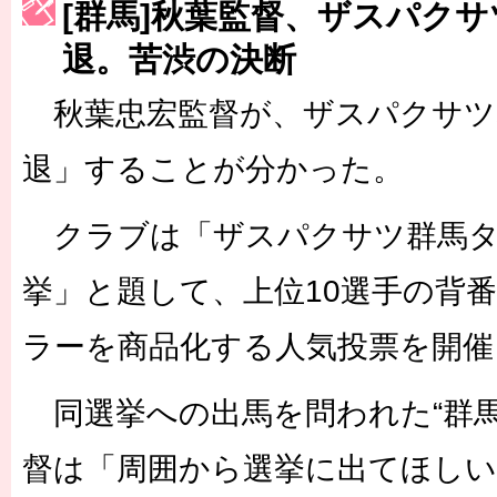
[群馬]秋葉監督、ザスパク
［3223号］一丸。日本出陣
退。苦渋の決断
［3222号］史上最大のW杯開幕 注目は「個」
秋葉忠宏監督が、ザスパクサツ
退」することが分かった。
クラブは「ザスパクサツ群馬タ
挙」と題して、上位10選手の背
ラーを商品化する人気投票を開催
同選挙への出馬を問われた“群馬
督は「周囲から選挙に出てほし