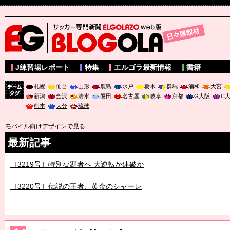
サッカー専門新聞ELGOLAZO web版 BLOGOLA
J練習場レポート
特集
エルゴラ最新情報
書籍
札幌
仙台
山形
鹿島
水戸
栃木
群馬
浦和
大宮
新潟
金沢
清水
磐田
名古屋
岐阜
京都
G大阪
C
チーム
熊本
大分
琉球
タグ
モバイル向けデザインで見る
最新記事
［3219号］特別な覇者へ 大逆転か連破か
［3220号］伝説の王者、黄金のシャーレ
［3230号］世界一への夢は終わらない