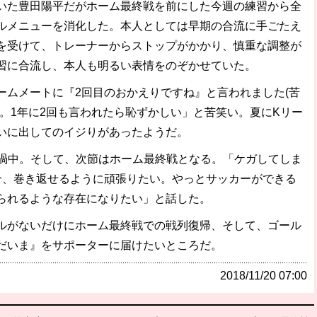
た豊田陽平だがホーム最終戦を前にした今週の練習から全
ルメニューを消化した。本人としては早期の合流に手ごたえ
を受けて、トレーナーからストップがかかり、慎重な調整が
習に合流し、本人も明るい表情をのぞかせていた。
ムメートに『2回目のおかえりですね』と言われました(苦
。1年に2回も言われたら恥ずかしい」と苦笑い。夏にKリー
いに出してのイジりがあったようだ。
渦中。そして、次節はホーム最終戦となる。「ケガしてしま
合、巻き返せるように頑張りたい。やっとサッカーができる
られるような存在になりたい」と話した。
がないだけにホーム最終戦での戦列復帰、そして、ゴール
だいま』をサポーターに届けたいところだ。
2018/11/20 07:00