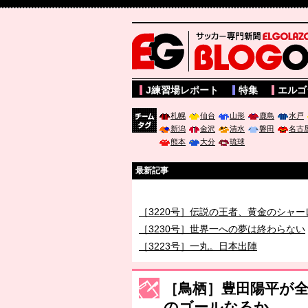
サッカー専門新聞ELGOLAZO web版 BLOGOL
J練習場レポート
特集
エルゴ
札幌
仙台
山形
鹿島
水戸
新潟
金沢
清水
磐田
名古
チーム
熊本
大分
琉球
タグ
最新記事
［3219号］特別な覇者へ 大逆転か連
［3220号］伝説の王者、黄金のシャー
［3230号］世界一への夢は終わらない
［3223号］一丸。日本出陣
［3222号］史上最大のW杯開幕 注目
長谷川 アーリアジャスールさんがシン
［鳥栖］豊田陽平が
のゴールなるか