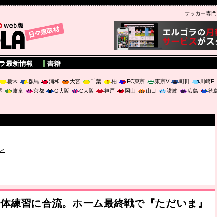
サッカー専門新聞
A
ラ最新情報
書籍
栃木
群馬
浦和
大宮
千葉
柏
FC東京
東京V
町田
川崎F
屋
岐阜
京都
G大阪
C大阪
神戸
岡山
山口
讃岐
広島
徳
破か
レ
は「個」
ポジウム「気候変動から命を守る ～エネルギー危機時代の猛暑対策～
全体練習に合流。ホーム最終戦で『ただいま』