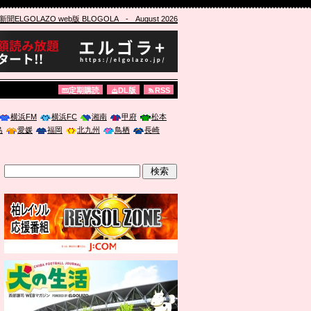
ELGOLAZO web版 BLOGOLA
- August 2026
定期購読
DL版
RSS
横浜FM
横浜FC
湘南
甲府
松本
島
愛媛
福岡
北九州
鳥栖
長崎
」に登壇