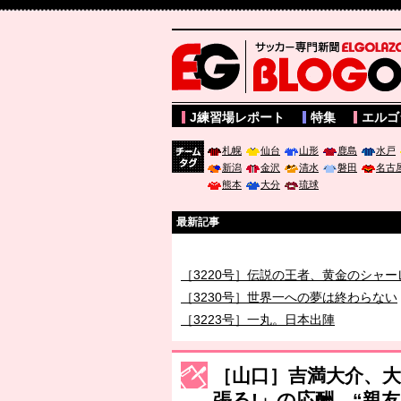
サッカー専門新聞ELGOLAZO web版 BLOGOL
J練習場レポート
特集
エルゴ
札幌
仙台
山形
鹿島
水戸
新潟
金沢
清水
磐田
名古
チーム
熊本
大分
琉球
タグ
最新記事
［3219号］特別な覇者へ 大逆転か連
［3220号］伝説の王者、黄金のシャー
［3230号］世界一への夢は終わらない
［3223号］一丸。日本出陣
［3222号］史上最大のW杯開幕 注目
長谷川 アーリアジャスールさんがシン
［山口］吉満大介、大
張る!」の応酬。“親