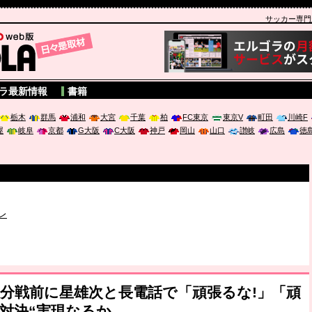
サッカー専門新聞
A
ラ最新情報
書籍
栃木
群馬
浦和
大宮
千葉
柏
FC東京
東京V
町田
川崎F
屋
岐阜
京都
G大阪
C大阪
神戸
岡山
山口
讃岐
広島
徳
破か
レ
は「個」
ポジウム「気候変動から命を守る ～エネルギー危機時代の猛暑対策～
分戦前に星雄次と長電話で「頑張るな!」「頑
友対決“実現なるか