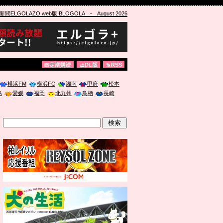
ELGOLAZO web版 BLOGOLA
- August 2026
定期購読
DL版
RSS
横浜FM
横浜FC
湘南
甲府
松本
島
愛媛
福岡
北九州
鳥栖
長崎
」に登壇