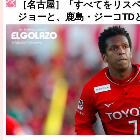
［3214号］WEST制覇
［名古屋］「すべてをリス
［3215号］WEEKLY EG SELECTION
ジョーと、鹿島・ジーコTD
［3216号］行く末占うラストワン
［3217号］最高の景色へ出国
［3218号］WEEKLY EG SELECTION
［3219号］特別な覇者へ 大逆転か連破か
［3220号］伝説の王者、黄金のシャーレ