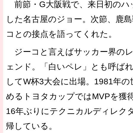
前節・G大阪戦で、来日初のハ
した名古屋のジョー。次節、鹿島
コとの接点を語ってくれた。
ジーコと言えばサッカー界のレ
ェンド。「白いペレ」とも呼ば
してW杯3大会に出場。1981年
めるトヨタカップではMVPを獲
16年ぶりにテクニカルディレク
帰している。