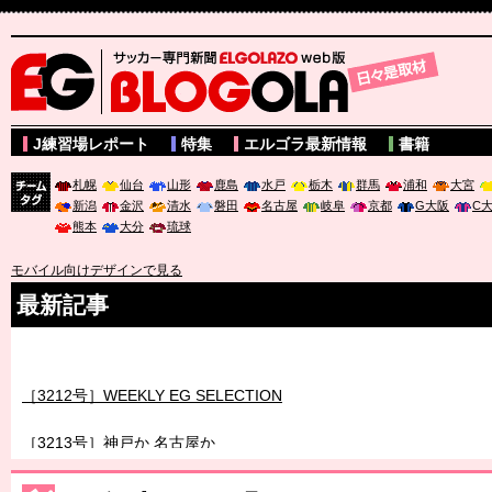
サッカー専門新聞ELGOLAZO web版 BLOGOLA
J練習場レポート
特集
エルゴラ最新情報
書籍
札幌
仙台
山形
鹿島
水戸
栃木
群馬
浦和
大宮
新潟
金沢
清水
磐田
名古屋
岐阜
京都
G大阪
C
チーム
熊本
大分
琉球
タグ
モバイル向けデザインで見る
最新記事
［3211号］世界一への 託されし26人
［3212号］WEEKLY EG SELECTION
［3213号］神戸か 名古屋か