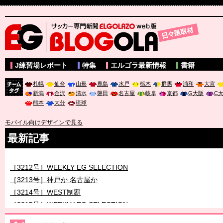
サッカー専門新聞ELGOLAZO web版 BLOGOLA
J練習場レポート
特集
エルゴラ最新情報
書籍
札幌
仙台
山形
鹿島
水戸
栃木
群馬
浦和
大宮
新潟
金沢
清水
磐田
名古屋
岐阜
京都
G大阪
C
チーム
熊本
大分
琉球
タグ
モバイル向けデザインで見る
最新記事
［3211号］世界一への 託されし26人
［3212号］WEEKLY EG SELECTION
［3213号］神戸か 名古屋か
［3214号］WEST制覇
［3215号］WEEKLY EG SELECTION
［3216号］行く末占うラストワン