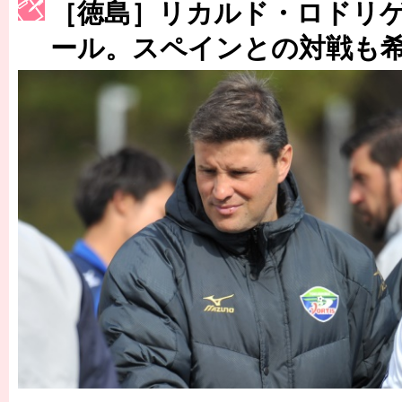
［徳島］リカルド・ロドリ
［3217号］最高の景色へ出国
ール。スペインとの対戦も
［3218号］WEEKLY EG SELECTION
［3219号］特別な覇者へ 大逆転か連破か
［3220号］伝説の王者、黄金のシャーレ