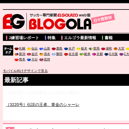
サッカー専門新聞ELGOLAZO web版 BLOGOLA
J練習場レポート
特集
エルゴラ最新情報
書籍
札幌
仙台
山形
鹿島
水戸
栃木
群馬
浦和
大宮
新潟
金沢
清水
磐田
名古屋
岐阜
京都
G大阪
C
チーム
熊本
大分
琉球
タグ
モバイル向けデザインで見る
最新記事
［3219号］特別な覇者へ 大逆転か連破か
［3220号］伝説の王者、黄金のシャーレ
［3230号］世界一への夢は終わらない