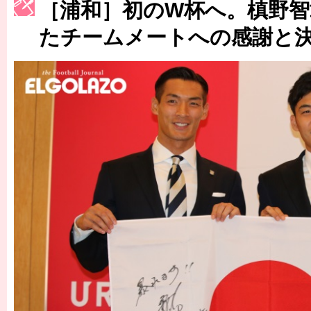
［浦和］初のW杯へ。槙野智
［3223号］一丸。日本出陣
たチームメートへの感謝と
［3222号］史上最大のW杯開幕 注目は「個」
長谷川 アーリアジャスールさんがシンポジウム「気候変動から命を