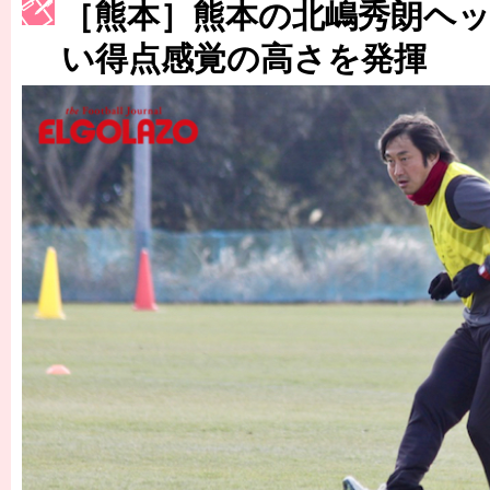
［熊本］熊本の北嶋秀朗ヘ
［3223号］一丸。日本出陣
い得点感覚の高さを発揮
［3222号］史上最大のW杯開幕 注目は「個」
長谷川 アーリアジャスールさんがシンポジウム「気候変動から命を