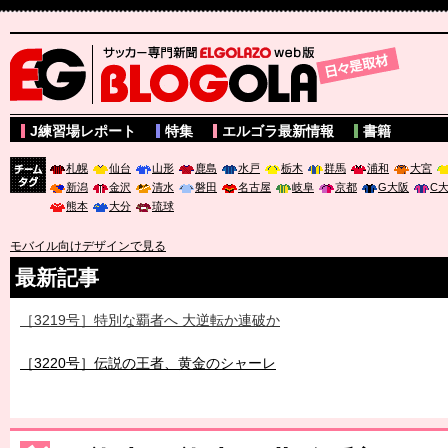
サッカー専門新聞ELGOLAZO web版 BLOGOLA
J練習場レポート
特集
エルゴラ最新情報
書籍
札幌
仙台
山形
鹿島
水戸
栃木
群馬
浦和
大宮
新潟
金沢
清水
磐田
名古屋
岐阜
京都
G大阪
C
チーム
熊本
大分
琉球
タグ
モバイル向けデザインで見る
最新記事
［3219号］特別な覇者へ 大逆転か連破か
［3220号］伝説の王者、黄金のシャーレ
［3230号］世界一への夢は終わらない