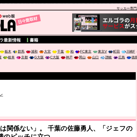
サッカー専門新聞
A
ラ最新情報
書籍
栃木
群馬
浦和
大宮
千葉
柏
FC東京
東京V
町田
川崎F
屋
岐阜
京都
G大阪
C大阪
神戸
岡山
山口
讃岐
広島
徳
破か
レ
は「個」
ポジウム「気候変動から命を守る ～エネルギー危機時代の猛暑対策～
は関係ない」。 千葉の佐藤勇人、「ジェフの
勝のピッチに立つ