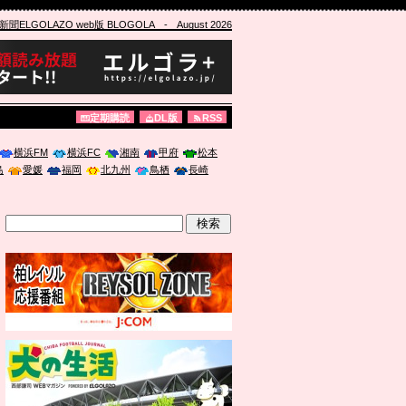
ELGOLAZO web版 BLOGOLA
- August 2026
定期購読
DL版
RSS
横浜FM
横浜FC
湘南
甲府
松本
島
愛媛
福岡
北九州
鳥栖
長崎
」に登壇