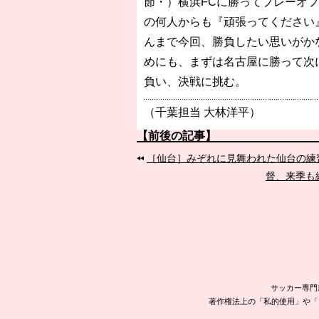
節・）横浜FCに勝ってプレーオ
の何人からも『頑張ってください
んまで今回、勝負したい思いがか
めにも、まずは名古屋に勝って次
負い、決戦に挑む。
（千葉担当 大林洋平）
【前後の記事】
［仙台］みぞれに見舞われた仙台の練
督、来季も
サッカー専門
著作権法上の「私的使用」や「