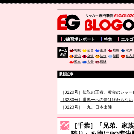
サッカー専門新聞ELGOLAZO web版 BLOGOL
J練習場レポート
特集
エルゴ
札幌
仙台
山形
鹿島
水戸
新潟
金沢
清水
磐田
名古
チーム
熊本
大分
琉球
タグ
最新記事
［3219号］特別な覇者へ 大逆転か連
［3220号］伝説の王者、黄金のシャー
［3230号］世界一への夢は終わらない
［3223号］一丸。日本出陣
［3222号］史上最大のW杯開幕 注目
長谷川 アーリアジャスールさんがシン
［千葉］「兄弟、家族
誇り」を胸にPO準決