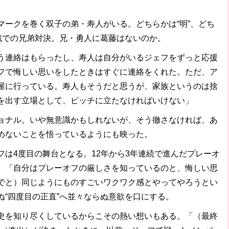
ークを巻く双子の弟・寿人がいる。どちらかは“明”、どち
一戦での兄弟対決。兄・勇人に葛藤はないのか。
う連絡はもらったし、寿人は自分がいるジェフをずっと応援
フで悔しい思いをしたときはすぐに連絡をくれた。ただ、ア
屋に行っている。寿人もそうだと思うが、家族というのは捨
を出す立場として、ピッチに立たなければいけない」
ナル。いや無意識かもしれないが、そう徹さなければ、あ
めないことを悟っているようにも映った。
は4度目の舞台となる。12年から3年連続で進んだプレーオ
。「自分はプレーオフの厳しさを知っているのと、悔しい思
でと）同じようにものすごいワクワク感とやってやろうとい
ぬ“四度目の正直”へ並々ならぬ意欲を口にする。
を知り尽くしているからこその熱い想いもある。「（最終