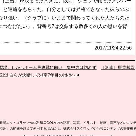
フ（進出）が決まったときに、以前、ジェフで戦ったメンバー
』と連絡をもらった。自分としては昇格できなった彼らのぶ
なり強い。（クラブに）いままで関わってくれた人たちのた
につなげたい」。背番号7は交錯する数多くの人の思いを背
2017/11/24 22:56
習場。しかしホーム最終戦に向け、集中力は切れず
［湘南］曺貴裁監
続投! 自らが決断して湘南7年目の指揮へ
新聞エル・ゴラッソweb版 BLOGOLA 内の記事、写真、イラスト、動画、音声などのコン
引用」の範囲を超えて使用する場合には、株式会社スクワッドや当該コンテンツの著作権