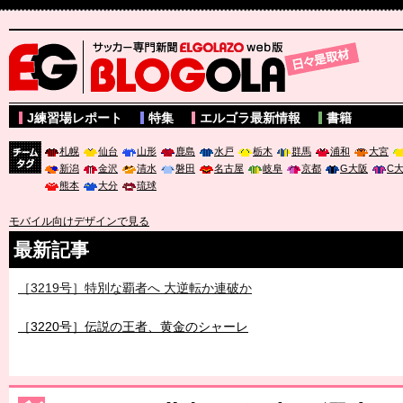
サッカー専門新聞ELGOLAZO web版 BLOGOLA
J練習場レポート
特集
エルゴラ最新情報
書籍
札幌
仙台
山形
鹿島
水戸
栃木
群馬
浦和
大宮
新潟
金沢
清水
磐田
名古屋
岐阜
京都
G大阪
C
チーム
熊本
大分
琉球
タグ
モバイル向けデザインで見る
最新記事
［3219号］特別な覇者へ 大逆転か連破か
［3220号］伝説の王者、黄金のシャーレ
［3230号］世界一への夢は終わらない