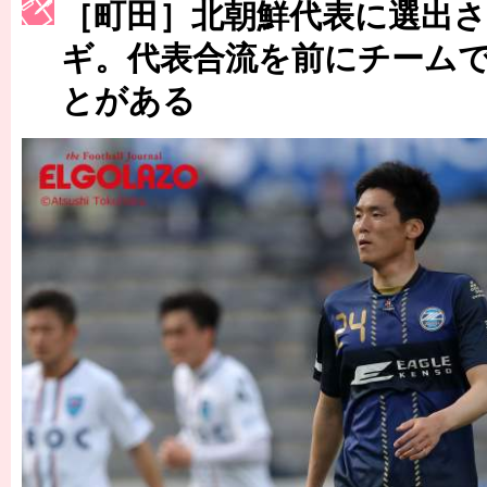
［町田］北朝鮮代表に選出
［3223号］一丸。日本出陣
ギ。代表合流を前にチーム
［3222号］史上最大のW杯開幕 注目は「個」
とがある
長谷川 アーリアジャスールさんがシンポジウム「気候変動から命を