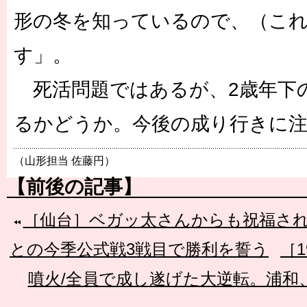
形の冬を知っているので、（こ
す」。
死活問題ではあるが、2歳年下
るかどうか。今後の成り行きに
（山形担当 佐藤円）
【前後の記事】
［仙台］ベガッ太さんからも祝福され
との今季公式戦3戦目で勝利を誓う
［
噴火/全員で成し遂げた大逆転。浦和、