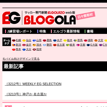
サッカー専門新聞ELGOLAZO web版 BLOGOLA
J練習場レポート
特集
エルゴラ最新情報
書籍
札幌
仙台
山形
鹿島
水戸
栃木
群馬
浦和
大宮
新潟
金沢
清水
磐田
名古屋
岐阜
京都
G大阪
C
チーム
熊本
大分
琉球
タグ
モバイル向けデザインで見る
最新記事
［3211号］世界一への 託されし26人
［3212号］WEEKLY EG SELECTION
［3213号］神戸か 名古屋か