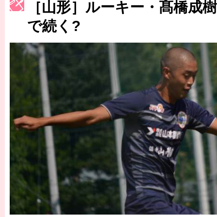
［3214号］WEST制覇
［山形］ルーキー・髙橋成
［3215号］WEEKLY EG SELECTION
で続く?
［3216号］行く末占うラストワン
［3217号］最高の景色へ出国
［3218号］WEEKLY EG SELECTION
［3219号］特別な覇者へ 大逆転か連破か
［3220号］伝説の王者、黄金のシャーレ