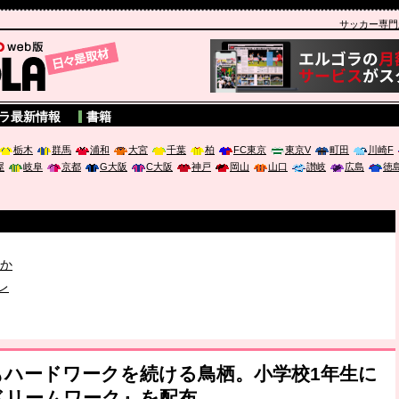
サッカー専門新聞
A
ラ最新情報
書籍
栃木
群馬
浦和
大宮
千葉
柏
FC東京
東京V
町田
川崎F
屋
岐阜
京都
G大阪
C大阪
神戸
岡山
山口
讃岐
広島
徳
破か
レ
は「個」
もハードワークを続ける鳥栖。小学校1年生に
ドリームワーク』を配布