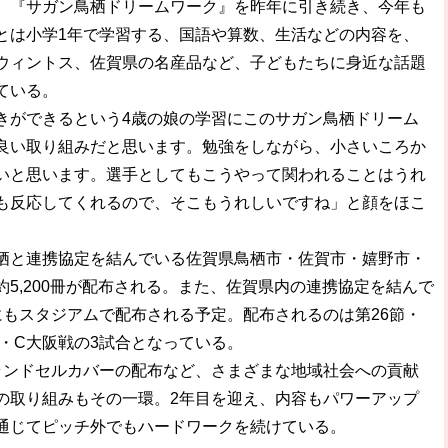
、『サガン鳥栖ドリームワーク』を昨年に引き続き、今年も
とは小学1年で学習する、国語や算数、生活などの内容を、
ウィントス、佐賀県の名産品など、子どもたちに身近な話題
ている。
ができるという4歳の娘の学習にこのサガン鳥栖ドリーム
良い取り組みだと思います。勉強をしながら、小さいころか
いと思います。選手としてもこうやって関われることはうれ
も反応してくれるので、そこもうれしいですね」と顔をほこ
と連携協定を結んでいる佐賀県鳥栖市・佐賀市・嬉野市・
5,200冊が配布される。また、佐賀県内の連携協定を結んで
にもスタジアムで配布される予定。配布されるのは第26節・
節・C大阪戦の3試合となっている。
ンドセルカバーの配布など、さまざまな地域社会への貢献
の取り組みもその一環。2年目を迎え、内容もパワーアップ
通じてピッチ外でもハードワークを続けている。