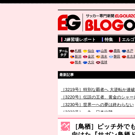
サッカー専門新聞ELGOLAZO web版 BLOGOL
J練習場レポート
特集
エルゴ
札幌
仙台
山形
鹿島
水戸
新潟
金沢
清水
磐田
名古
チーム
熊本
大分
琉球
タグ
最新記事
［3218号］WEEKLY EG SELECTION
［3219号］特別な覇者へ 大逆転か連
［3220号］伝説の王者、黄金のシャー
［3230号］世界一への夢は終わらない
［3223号］一丸。日本出陣
［3222号］史上最大のW杯開幕 注目
［鳥栖］ピッチ外で
向けた『サガン鳥栖