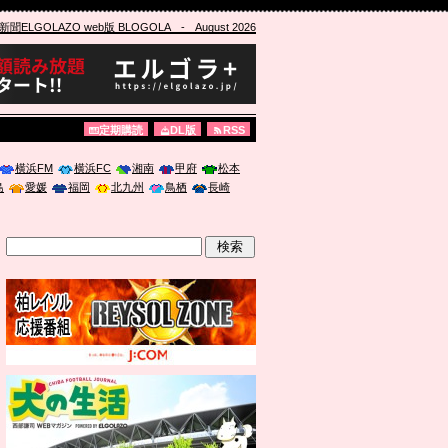
ELGOLAZO web版 BLOGOLA
- August 2026
定期購読
DL版
RSS
横浜FM
横浜FC
湘南
甲府
松本
島
愛媛
福岡
北九州
鳥栖
長崎