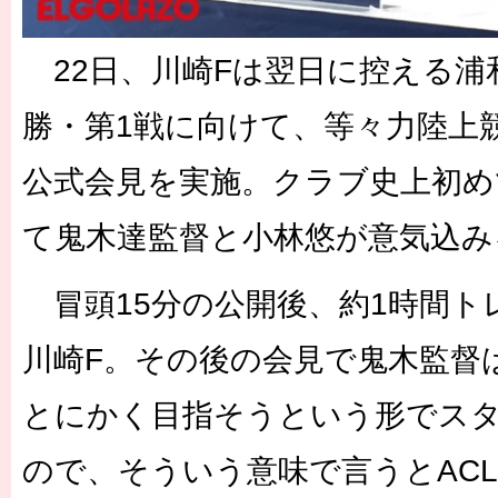
22日、川崎Fは翌日に控える浦和
勝・第1戦に向けて、等々力陸上
公式会見を実施。クラブ史上初め
て鬼木達監督と小林悠が意気込み
冒頭15分の公開後、約1時間ト
川崎F。その後の会見で鬼木監督
とにかく目指そうという形でス
ので、そういう意味で言うとAC