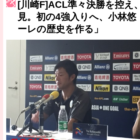
[川崎F]ACL準々決勝を控え
［3222号］史上最大のW杯開幕 注目は「個」
見。初の4強入りへ、小林悠
長谷川 アーリアジャスールさんがシンポジウム「気候変動から命を
ーレの歴史を作る」