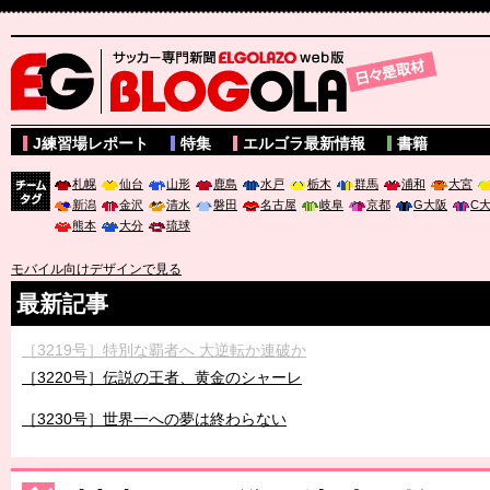
サッカー専門新聞ELGOLAZO web版 BLOGOLA
J練習場レポート
特集
エルゴラ最新情報
書籍
札幌
仙台
山形
鹿島
水戸
栃木
群馬
浦和
大宮
新潟
金沢
清水
磐田
名古屋
岐阜
京都
G大阪
C
チーム
熊本
大分
琉球
タグ
モバイル向けデザインで見る
最新記事
［3219号］特別な覇者へ 大逆転か連破か
［3220号］伝説の王者、黄金のシャーレ
［3230号］世界一への夢は終わらない
［3223号］一丸。日本出陣