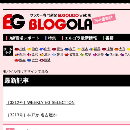
サッカー専門新聞ELGOLAZO web版 BLOGOLA
J練習場レポート
特集
エルゴラ最新情報
書籍
札幌
仙台
山形
鹿島
水戸
栃木
群馬
浦和
大宮
新潟
金沢
清水
磐田
名古屋
岐阜
京都
G大阪
C
チーム
熊本
大分
琉球
タグ
モバイル向けデザインで見る
最新記事
［3211号］世界一への 託されし26人
［3212号］WEEKLY EG SELECTION
［3213号］神戸か 名古屋か