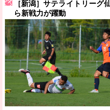
［3214号］WEST制覇
［新潟］サテライトリーグ
［3215号］WEEKLY EG SELECTION
ら新戦力が躍動
［3216号］行く末占うラストワン
［3217号］最高の景色へ出国
［3218号］WEEKLY EG SELECTION
［3219号］特別な覇者へ 大逆転か連破か
［3220号］伝説の王者、黄金のシャーレ