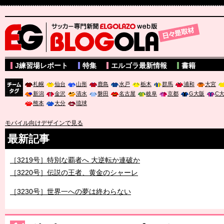
サッカー専門新聞ELGOLAZO web版 BLOGOLA
J練習場レポート
特集
エルゴラ最新情報
書籍
札幌
仙台
山形
鹿島
水戸
栃木
群馬
浦和
大宮
新潟
金沢
清水
磐田
名古屋
岐阜
京都
G大阪
C
チーム
熊本
大分
琉球
タグ
モバイル向けデザインで見る
最新記事
［3219号］特別な覇者へ 大逆転か連破か
［3220号］伝説の王者、黄金のシャーレ
［3230号］世界一への夢は終わらない
［3223号］一丸。日本出陣