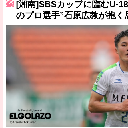
[湘南]SBSカップに臨むU-
［3222号］史上最大のW杯開幕 注目は「個」
のプロ選手”石原広教が抱く