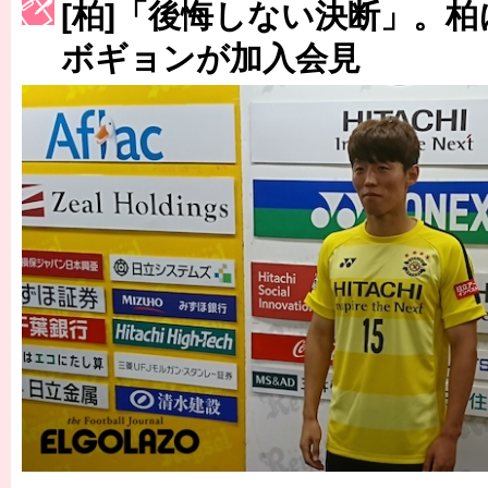
[柏]「後悔しない決断」。
［3222号］史上最大のW杯開幕 注目は「個」
ボギョンが加入会見
長谷川 アーリアジャスールさんがシンポジウム「気候変動から命を