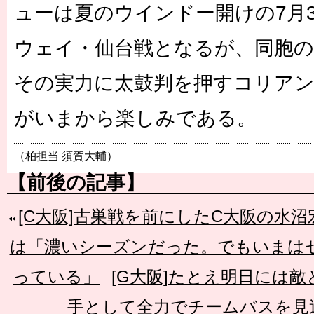
ューは夏のウインドー開けの7月30
ウェイ・仙台戦となるが、同胞
その実力に太鼓判を押すコリア
がいまから楽しみである。
（柏担当 須賀大輔）
【前後の記事】
[C大阪]古巣戦を前にしたC大阪の水沼
は「濃いシーズンだった。でもいまは
っている」
[G大阪]たとえ明日には
手として全力でチームバスを見