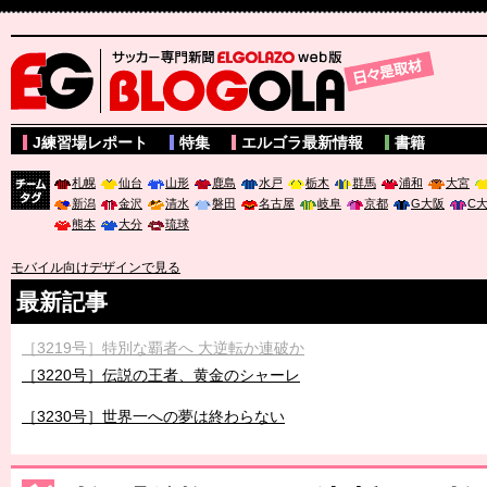
サッカー専門新聞ELGOLAZO web版 BLOGOLA
J練習場レポート
特集
エルゴラ最新情報
書籍
札幌
仙台
山形
鹿島
水戸
栃木
群馬
浦和
大宮
新潟
金沢
清水
磐田
名古屋
岐阜
京都
G大阪
C
チーム
熊本
大分
琉球
タグ
モバイル向けデザインで見る
最新記事
［3219号］特別な覇者へ 大逆転か連破か
［3220号］伝説の王者、黄金のシャーレ
［3230号］世界一への夢は終わらない
［3223号］一丸。日本出陣