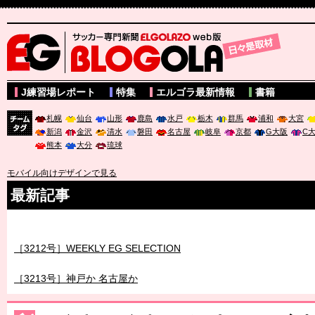
サッカー専門新聞ELGOLAZO web版 BLOGOLA
J練習場レポート
特集
エルゴラ最新情報
書籍
札幌
仙台
山形
鹿島
水戸
栃木
群馬
浦和
大宮
新潟
金沢
清水
磐田
名古屋
岐阜
京都
G大阪
C
チーム
熊本
大分
琉球
タグ
モバイル向けデザインで見る
最新記事
［3211号］世界一への 託されし26人
［3212号］WEEKLY EG SELECTION
［3213号］神戸か 名古屋か