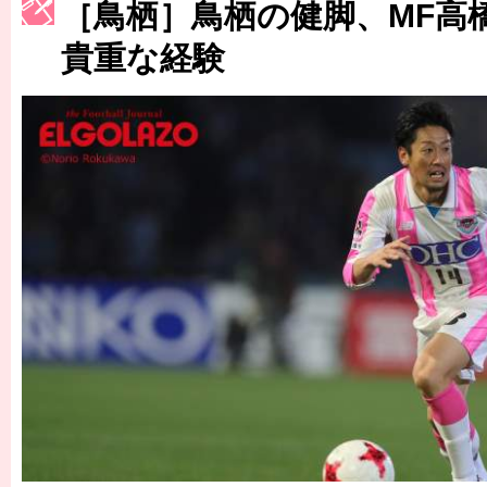
［3214号］WEST制覇
［鳥栖］鳥栖の健脚、MF高
［3215号］WEEKLY EG SELECTION
貴重な経験
［3216号］行く末占うラストワン
［3217号］最高の景色へ出国
［3218号］WEEKLY EG SELECTION
［3219号］特別な覇者へ 大逆転か連破か
［3220号］伝説の王者、黄金のシャーレ