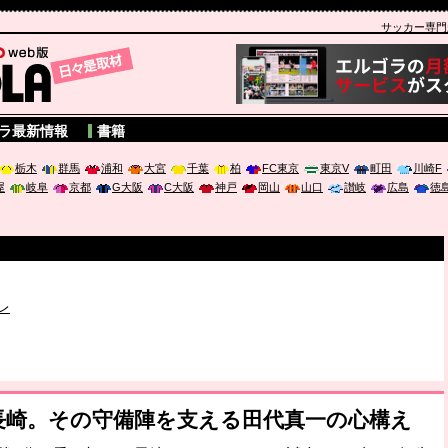
サッカー専門新聞
A
ラ最新情報
書籍
栃木
群馬
浦和
大宮
千葉
柏
FC東京
東京V
町田
川崎F
屋
岐阜
京都
G大阪
C大阪
神戸
岡山
山口
讃岐
広島
徳
破か
レ
は「個」
ポジウム「気候変動から命を守る ～エネルギー危機時代の猛暑対策～
の長崎。その守備陣を支える田代真一の心構え