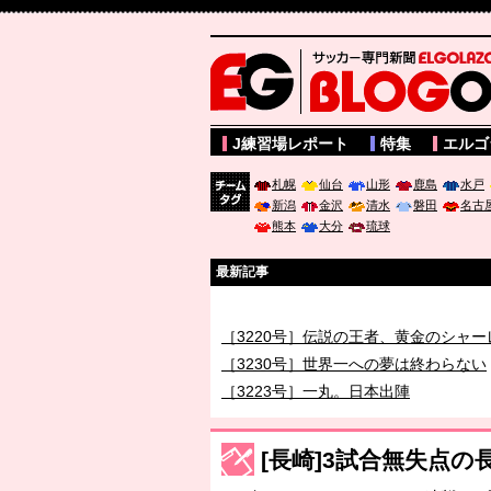
サッカー専門新聞ELGOLAZO web版 BLOGOL
J練習場レポート
特集
エルゴ
札幌
仙台
山形
鹿島
水戸
新潟
金沢
清水
磐田
名古
チーム
熊本
大分
琉球
タグ
最新記事
［3219号］特別な覇者へ 大逆転か連
［3220号］伝説の王者、黄金のシャー
［3230号］世界一への夢は終わらない
［3223号］一丸。日本出陣
［3222号］史上最大のW杯開幕 注目
長谷川 アーリアジャスールさんがシン
[長崎]3試合無失点