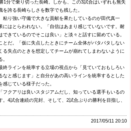
勝1分で乗り切った長崎。しかも、この3試合はいずれも無失
識を誇る長崎らしさを数字でも残した。
粘り強い守備で大きな貢献を果たしているのが田代真一
果にはとらわれない。「自信はあまり感じていないです。耐
はできているのでそこは良い」と淡々と話すに留めている。
ことだ。「仮に失点したときにチーム全体がバタバタしない
くる失点のときを想定してチームが崩れてしまわないように
る。
終ラインを統率する立場の視点から「見ていておもしろい
るなと感じます」と自分があの高いラインを統率するとした
を感じている様子だった。
フクアリは良いスタジアムだし、知っている選手もいるの
す。4試合連続の完封、そして、2試合ぶりの勝利を目指し、
2017/05/11 20:10