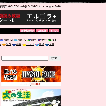
ELGOLAZO web版 BLOGOLA
- August 2026
定期購読
DL版
RSS
横浜FM
横浜FC
湘南
甲府
松本
島
愛媛
福岡
北九州
鳥栖
長崎
」に登壇