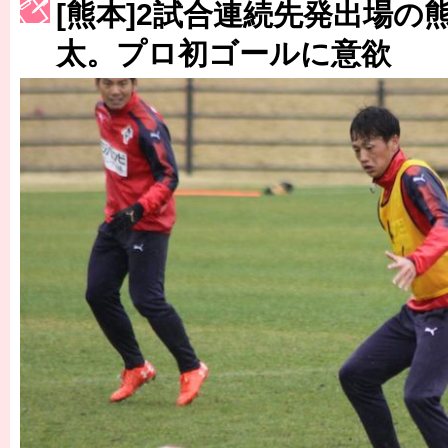
[熊本]2試合連続先発出場の
［3223号］一丸。日本出陣
太。プロ初ゴールに意欲
［3222号］史上最大のW杯開幕 注目は「個」
長谷川 アーリアジャスールさんがシンポジウム「気候変動から命を