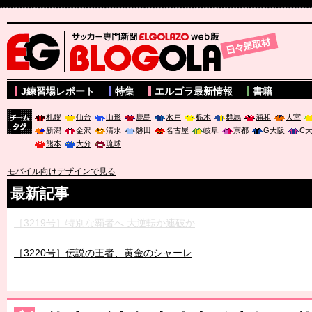
サッカー専門新聞ELGOLAZO web版 BLOGOLA
J練習場レポート
特集
エルゴラ最新情報
書籍
札幌
仙台
山形
鹿島
水戸
栃木
群馬
浦和
大宮
新潟
金沢
清水
磐田
名古屋
岐阜
京都
G大阪
C
チーム
熊本
大分
琉球
タグ
モバイル向けデザインで見る
最新記事
［3219号］特別な覇者へ 大逆転か連破か
［3220号］伝説の王者、黄金のシャーレ
［3230号］世界一への夢は終わらない