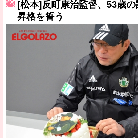
[松本]反町康治監督、53歳
［3223号］一丸。日本出陣
昇格を誓う
［3222号］史上最大のW杯開幕 注目は「個」
長谷川 アーリアジャスールさんがシンポジウム「気候変動から命を