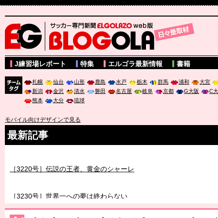
サッカー専門新聞ELGOLAZO web版 BLOGOLA
J練習場レポート
特集
エルゴラ最新情報
書籍
札幌
仙台
山形
鹿島
水戸
栃木
群馬
浦和
大宮
新潟
金沢
清水
磐田
名古屋
岐阜
京都
G大阪
C
チーム
熊本
大分
琉球
タグ
モバイル向けデザインで見る
最新記事
［3219号］特別な覇者へ 大逆転か連破か
［3220号］伝説の王者、黄金のシャーレ
［3230号］世界一への夢は終わらない