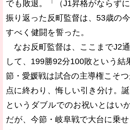
でも敗退。「（J1昇格がならず
振り返った反町監督は、53歳の
すべく健闘を誓った。
なお反町監督は、ここまでJ2通
して、199勝92分100敗という
節・愛媛戦は試合の主導権こそつ
点に終わり、悔しい引き分け。誕生
というダブルでのお祝いとはい
だが、今節・岐阜戦で大台に乗